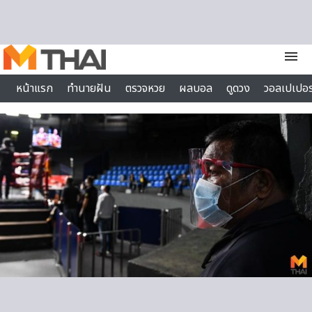
Skip to content
menu
หน้าแรก
ทำนายฝัน
ตรวจหวย
ผลบอล
ดูดวง
วอลเปเปอร
ไลฟ์สไตล์