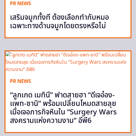
PR NEWS
เสริมจมูกทั้งที ต้องเลือกทำกับหมอ
เฉพาะทางด้านจมูกโดยตรงหรือไม่
PR NEWS
“ลูกเกด เมทินี” ฟาดสายฮา “ดีเจอ๋อง-
แพท-ซานิ” พร้อมเปลี่ยนโหมดสายลุย
เมื่อเจอภารกิจหินใน “Surgery Wars
สงครามแห่งความงาม” อีพี6