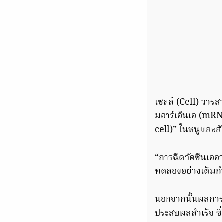
เซลล์ (Cell) วารส
มอาร์เอ็นเอ (mRNA
cell)” ในหนูและสัต
“การฉีดวัคซีนเออา
ทดลองอย่างเต็มกำ
นอกจากนั้นผลการศึ
ประสบผลสำเร็จ ซึ