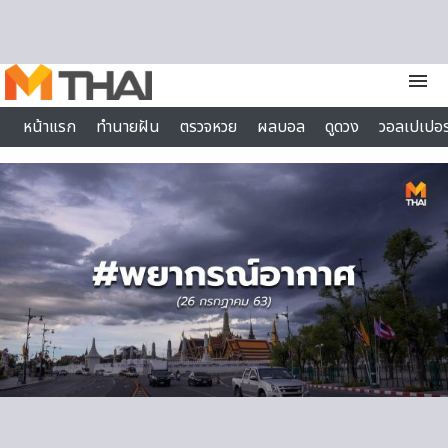
Skip to content
menu
หน้าแรก
ทำนายฝัน
ตรวจหวย
ผลบอล
ดูดวง
วอลเปเปอร
ไลฟ์สไตล์