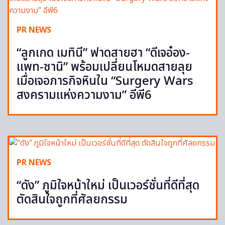
PR NEWS
“ลูกเกด เมทินี” ฟาดสายฮา “ดีเจอ๋อง-
แพท-ซานิ” พร้อมเปลี่ยนโหมดสายลุย
เมื่อเจอภารกิจหินใน “Surgery Wars
สงครามแห่งความงาม” อีพี6
PR NEWS
“ดัง” ภูมิใจหน้าใหม่ เป็นเวอร์ชั่นที่ดีที่สุด
ตัดสินใจถูกที่ศัลยกรรม