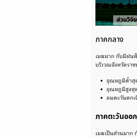
ภาคกลาง
เมฆมาก กับมีฝนฟ้
บริเวณจังหวัดราช
อุณหภูมิต่ำส
อุณหภูมิสูงส
ลมตะวันตกเฉี
ภาคตะวันออก
เมฆเป็นส่วนมาก ก