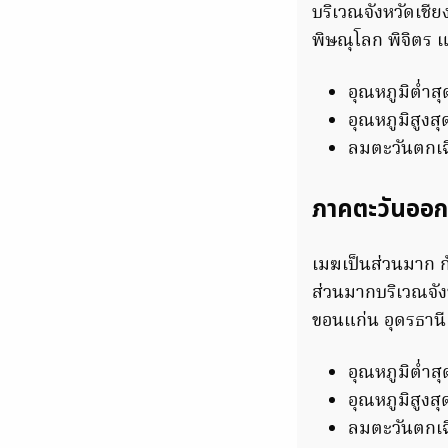
บริเวณจังหวัดเชี
พิษณุโลก พิจิตร 
อุณหภูมิต่ำส
อุณหภูมิสูงส
ลมตะวันตกเฉี
ภาคตะวันออก
เมฆเป็นส่วนมาก ก
ส่วนมากบริเวณจั
ขอนแก่น อุดรธานี
อุณหภูมิต่ำส
อุณหภูมิสูงส
ลมตะวันตกเฉี