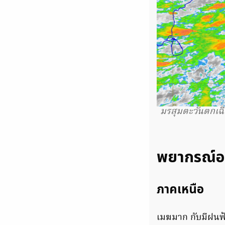
มรสุมตะวันตกเฉ
พยากรณ์อากา
ภาคเหนือ
เมฆมาก กับมีฝนฟ้