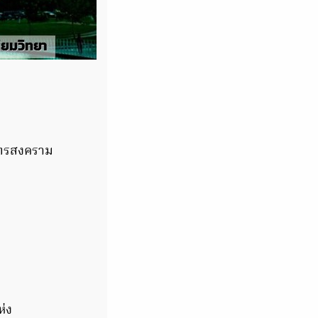
ุทรสงคราม
ห่ง