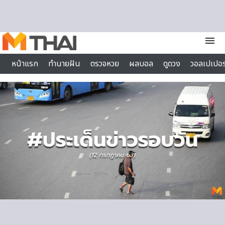
Skip to content
menu
หน้าแรก
ทำนายฝัน
ตรวจหวย
ผลบอล
ดูดวง
วอลเปเปอร
ไลฟ์สไตล์