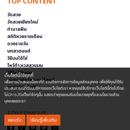
TOP CONTENT
วัดสวย
วัดสวยเชียงใหม่
ทำนายฝัน
สถิติหวยรายเดือน
ดวงรายวัน
บทสวดมนต์
วิธีบนไอ้ไข่
ไหว้ท้าวเวสสุวรรณ
วิธีไหว้วัดแขก
เว็บไซต์นี้ใช้คุกกี้
วอลเปเปอร์พระแม่ลักษมี
เพื่อการนำเสนอเนื้อหาที่ดี รวมถึงการจัดการข้อมูลส่วนบุคคล เพื่อให้คุณได้รับ
วอลเปเปอร์ ฟรี
ประสบการณ์ที่ดีบนบริการของเว็บไซต์เรา หากคุณใช้บริการเว็บไซต์นี้ต่อไปโดย
สีมงคล
ไม่มีการปรับตั้งค่าใดๆนั้น แสดงว่าคุณยอมรับนโยบายคุกกี้และนโยบายส่วน
บุคคลของเรา
FOLLOW US
ยอมรับ
เรียนรู้เพิ่มเติม