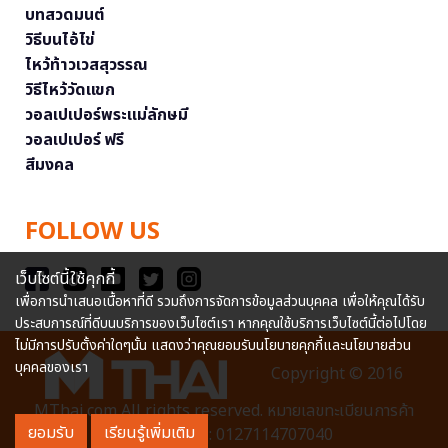
บทสวดมนต์
วิธีบนไอ้ไข่
ไหว้ท้าวเวสสุวรรณ
วิธีไหว้วัดแขก
วอลเปเปอร์พระแม่ลักษมี
วอลเปเปอร์ ฟรี
สีมงคล
FOLLOW US
เว็บไซต์นี้ใช้คุกกี้
เพื่อการนำเสนอเนื้อหาที่ดี รวมถึงการจัดการข้อมูลส่วนบุคคล เพื่อให้คุณได้รับ
ประสบการณ์ที่ดีบนบริการของเว็บไซต์เรา หากคุณใช้บริการเว็บไซต์นี้ต่อไปโดย
ไม่มีการปรับตั้งค่าใดๆนั้น แสดงว่าคุณยอมรับนโยบายคุกกี้และนโยบายส่วน
บุคคลของเรา
Copyright © 2016
MThai.com All rights reserved. หมายเลขทะเบียนการค้า
ยอมรับ
เรียนรู้เพิ่มเติม
อิเล็กทรอนิกส์ : 0127114707040