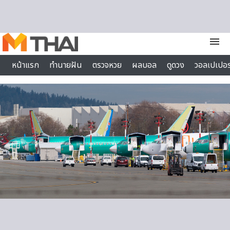
Skip to content
menu
หน้าแรก
ทำนายฝัน
ตรวจหวย
ผลบอล
ดูดวง
วอลเปเปอร
ไลฟ์สไตล์