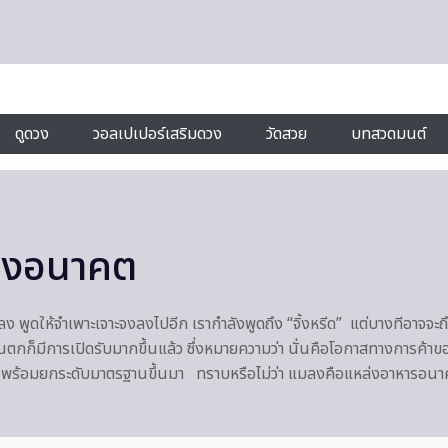
ดูดวง
วอลเปเปอร์เสริมดวง
วัดสวย
บทสวดมนต์
ห่งอนาคต
แมลง พูดให้จำเพาะเจาะจงลงไปอีก เรากำลังพูดถึง “จิ้งหรีด” แต่บางทีอาจ
ตกก็มีการเปิดรับมากขึ้นแล้ว ซึ่งหมายความว่า นั่นคือโอกาสทางการค
ลักดันพร้อมยกระดับมาตรฐานขึ้นมา ทราบหรือไม่ว่า แมลงคือแหล่งอาหาร