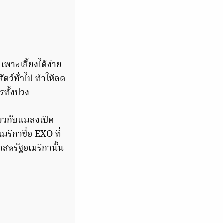
พาะเลี้ยงได้ง่าย
ตว์ทั่วไป ทำให้ลด
ทั้งปวง
่ยวกับแมลงเปิด
ริกาชื่อ EXO ที่
าสหรัฐอเมริกานั้น