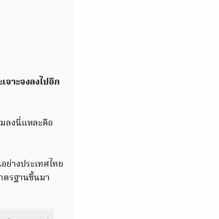
าะเจาะจงลงไปอีก
มลงนี่แหละคือ
านอย่างประเทศไทย
มาตรฐานขึ้นมา