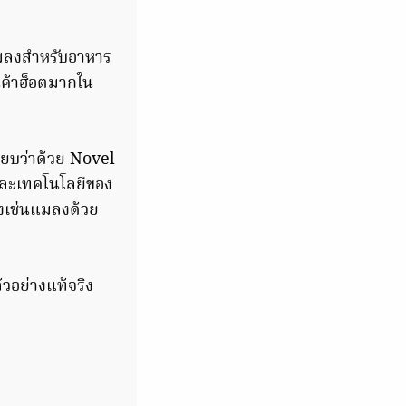
มลงสำหรับอาหาร
ินค้าฮ็อตมากใน
บียบว่าด้วย Novel
และเทคโนโลยีของ
างเช่นแมลงด้วย
วอย่างแท้จริง