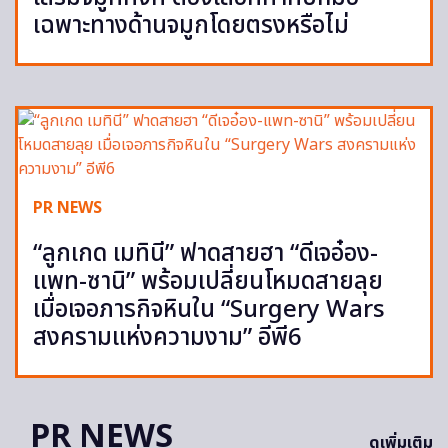
เฉพาะทางด้านจมูกโดยตรงหรือไม่
PR NEWS
“ลูกเกด เมทินี” ฟาดสายฮา “ดีเจอ๋อง-
แพท-ซานิ” พร้อมเปลี่ยนโหมดสายลุย
เมื่อเจอภารกิจหินใน “Surgery Wars
สงครามแห่งความงาม” อีพี6
PR NEWS
ดูเพิ่มเติม