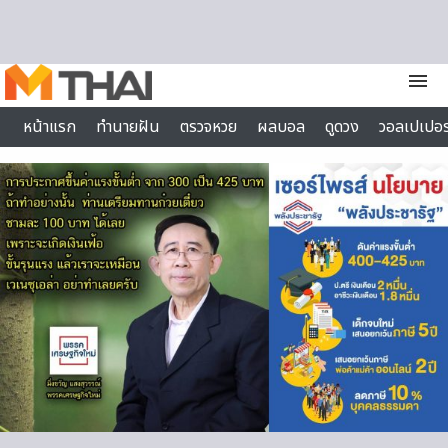
Skip to content
menu
หน้าแรก
ทำนายฝัน
ตรวจหวย
ผลบอล
ดูดวง
วอลเปเปอร
ไลฟ์สไตล์