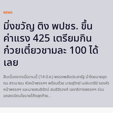
NEWS
มิ่งขวัญ ติง พปชร. ขึ้น
ค่าแรง 425 เตรียมกิน
ก๋วยเตี๋ยวชามละ 100 ได้
เลย
สืบเนื่องจากเมื่อวานนี้ (14 มี.ค.) พรรคพลังประชารัฐ นำโดยนายอุต
ตม สาวนายน หัวหน้าพรรคฯ พร้อมด้วย นายสุวิทย์ เมษินทรีย์ รองหัว
หน้าพรรคฯ และนายสนธิรัตน์ สนธิจิรวงศ์ เลขาธิการพรรคฯ ร่วม
แถลงเปิดนโยบายโค้งสุดท้าย…