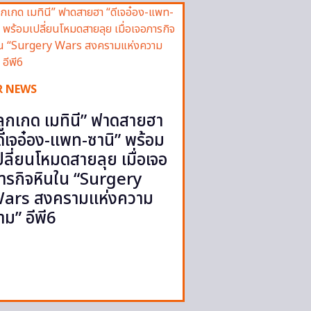
R NEWS
ลูกเกด เมทินี” ฟาดสายฮา
ดีเจอ๋อง-แพท-ซานิ” พร้อม
ปลี่ยนโหมดสายลุย เมื่อเจอ
ารกิจหินใน “Surgery
ars สงครามแห่งความ
าม” อีพี6