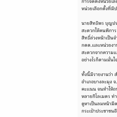
การจัดตั้งหน่วยเล
หน่วยเลือกตั้งที่
นายสิทธิพร บุญประ
สะดวกให้คนพิการแล
สิทธิ์ล่วงหน้าเป็น
กตต.และหน่วยงานที
สะดวกจากความแออ
อย่างไรก็ตามมั่นใ
ทั้งนี้มีรายงานว่า
อำเภอบางละมุง จ.ช
คะแนน จนทำให้ถนน
หลายกิโลเมตร ท่าม
คูหาเป็นลมหน้ามื
กระเป๋าประชาชนอี