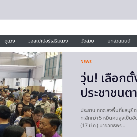
ดูดวง
วอลเปเปอร์เสริมดวง
วัดสวย
บทสวดมนต์
NEWS
วุ่น! เลือกต
ประชาชนตา
ประธาน กกต.ลงพื้นที่ชลบุรี ตรว
ทะลักกว่า 5 หมื่นคนสูงเป็นอ
(17 มี.ค.) นายอิทธิพร…