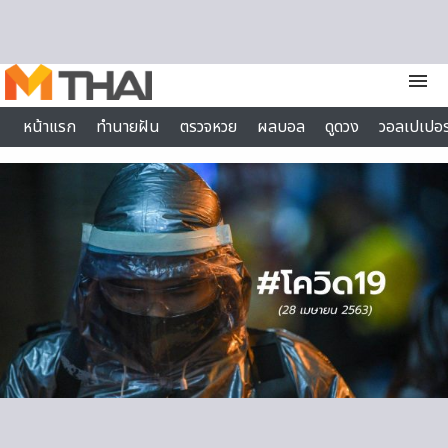
Skip to content
menu
หน้าแรก
ทำนายฝัน
ตรวจหวย
ผลบอล
ดูดวง
วอลเปเปอร
ไลฟ์สไตล์