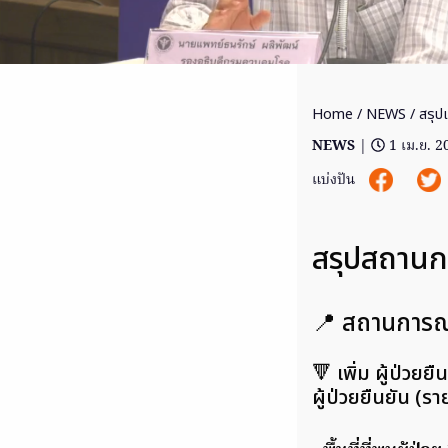
Home
/
NEWS
/ สรุป
NEWS
|
1 เม.ย. 2
แบ่งปัน
สรุปสถานกา
📍 สถานการณ
🔻 เพิ่ม ผู้ป่วยย
ผู้ป่วยยืนยัน (ร