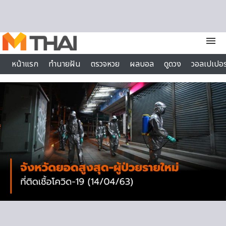
Skip to content
menu
หน้าแรก
ทำนายฝัน
ตรวจหวย
ผลบอล
ดูดวง
วอลเปเปอร
ไลฟ์สไตล์