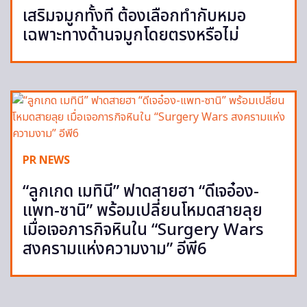
เสริมจมูกทั้งที ต้องเลือกทำกับหมอ
เฉพาะทางด้านจมูกโดยตรงหรือไม่
PR NEWS
“ลูกเกด เมทินี” ฟาดสายฮา “ดีเจอ๋อง-
แพท-ซานิ” พร้อมเปลี่ยนโหมดสายลุย
เมื่อเจอภารกิจหินใน “Surgery Wars
สงครามแห่งความงาม” อีพี6