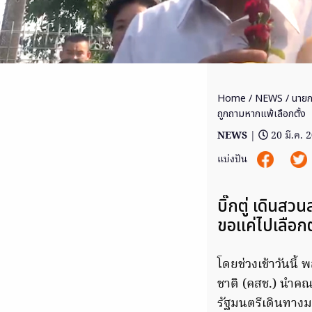
Home
/
NEWS
/ นายกฯ
ถูกถามหากแพ้เลือกตั้ง
NEWS
|
20 มี.ค. 
แบ่งปัน
บิ๊กตู่ เดินสวน
ขอแค่ไปเลือกต
โดยช่วงเช้าวันนี
ชาติ (คสช.) นำคณะ
รัฐมนตรีเดินทางมา