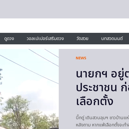
ดูดวง
วอลเปเปอร์เสริมดวง
วัดสวย
บทสวดมนต์
NEWS
นายกฯ อยู่ต่
ประชาชน ก่
เลือกตั้ง
บิ๊กตู่ เดินสวนลุมฯ ชาวบ้านแห่เ
หลังถาม หากแพ้เลือกตั้งจะทำอ