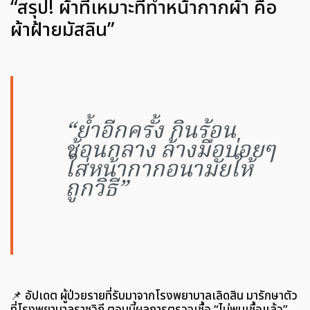
“สรุป! ผ้าที่เหมาะที่ทำหน้ากากผ้า คือ
ผ้าฝ้ายมัสลิน”
“ย้ำอีกครั้ง กินร้อน
ช้อนกลาง ล้างมือบ่อยๆ
ใส่หน้ากากอนามัยให้
ถูกวิธี”
📌 อัปเดต ผู้ป่วยรายที่รับมาจากโรงพยาบาลเลิดสิน มารักษาตัว
ที่โรงพยาบาลราชวิถี ตอนนี้ผลการตรวจเชื้อ “ไม่พบเชื้อแล้ว”