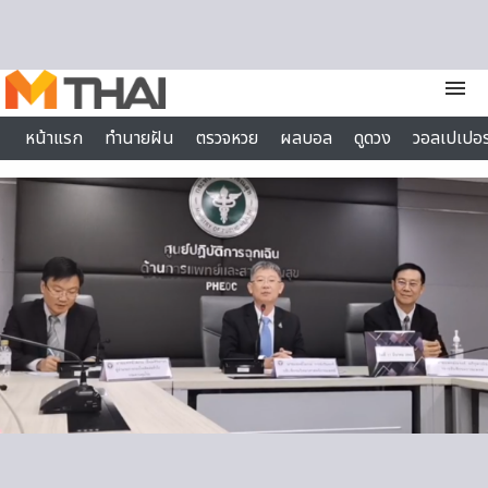
Skip to content
menu
หน้าแรก
ทำนายฝัน
ตรวจหวย
ผลบอล
ดูดวง
วอลเปเปอร
ไลฟ์สไตล์