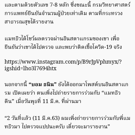
และตามด้วยตัวเลข 7-8 หลัก ซึ่งขณะนี้ กรมวิทยาศาสตร์
การแพทย์ยืนยันจำนวนผู้ป่วยเท่าเดิม ตามที่กระทรวง
สาธารณสุขได้รายงาน
แมทธิวได้โชว์ผลตรวจผ่านอินสตาแกรมของเขา เพื่อ
ยืนยันว่าเขาได้ไปตรวจ และพบว่าติดเชื้อโควิด-19 จริง
https://www.instagram.com/p/B9rJpVphmyx/?
igshid=lho3l7694htx
นอกจากนี้
“บอม ธนิน”
ยังได้ออกมาโพสต์บนอินสตาแก
รม เปิดเผยว่า ตนเพิ่งไปถ่ายรายการร่วมกับ “แมทธิว
ดีน” เมื่อวันพุธที่ 11 มี.ค. ที่ผ่านมา
“2 วันที่แล้ว (11 มี.ค.63) ผมเพิ่งถ่ายรายการร่วมกับพี่แม
ทธิวมา ไปตรวจแปปนะครับ เดี๋ยวจะมารายงาน”