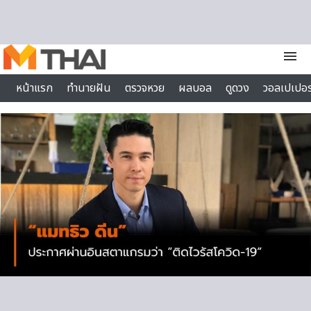
Skip to content
menu
หน้าแรก
ทำนายฝัน
ตรวจหวย
ผลบอล
ดูดวง
วอลเปเปอร
ไลฟ์สไตล์