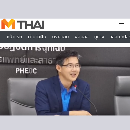
Skip to content
menu
หน้าแรก
ทำนายฝัน
ตรวจหวย
ผลบอล
ดูดวง
วอลเปเปอร
ไลฟ์สไตล์