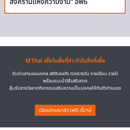
สงครามแห่งความงาม” อีพี6
MThai เชื่อในสิ่งที่ทำ ทำในสิ่งที่เชื่อ
รับข่าวสารเลขมงคล สถิติเลขดัง ดวงรายวัน รายเดือน รายปี
พร้อมแนะนำวิธีเสริมดวง
ลุ้นรับรางวัลจากกิจกรรมเสริมความเป็นมงคลให้กับตัวท่านเอง
เปิดสมัครสมาชิก (ฟรี) เร็วๆนี้