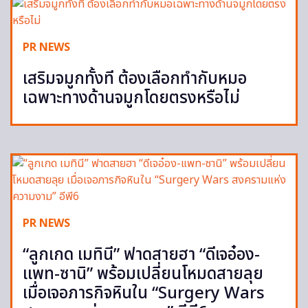
PR NEWS
เสริมจมูกทั้งที ต้องเลือกทำกับหมอ
เฉพาะทางด้านจมูกโดยตรงหรือไม่
PR NEWS
“ลูกเกด เมทินี” ฟาดสายฮา “ดีเจอ๋อง-
แพท-ซานิ” พร้อมเปลี่ยนโหมดสายลุย
เมื่อเจอภารกิจหินใน “Surgery Wars