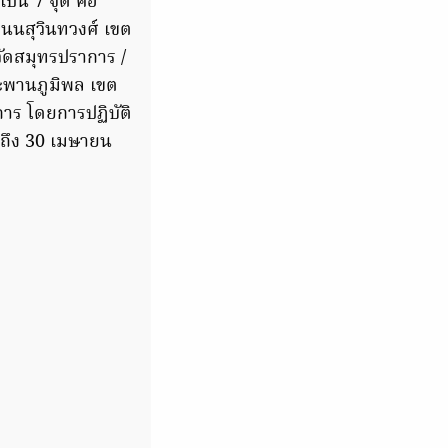
ป็น 7 จุด คือ
นนสุวินทวงศ์ เขต
วัดสมุทรปราการ /
สะพานภูมิพล เขต
าร โดยการปฏิบัติ
จนถึง 30 เมษายน