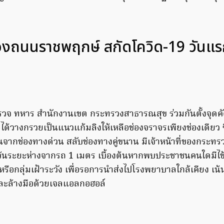
องถนนราชพฤกษ์ สกัดโควิด-19 วันแ
ตำรวจ ทหาร สำนักงานเขต กระทรวงสาธารณสุข ร่วมกันตั้งจุด
่ได้วางกรวยเป็นแนวแก้มลิงให้เหลือช่องจราจรเพียงช่องเดียว ซ
ากช่องทางด่วน สลับช่องทางคู่ขนาน มีเจ้าหน้าที่ของกระท
เว้นระยะห่างจากรถ 1 เมตร เบื้องต้นหากพบประชาชนคนใดมีไ
่ยงหรือกลุ่มเฝ้าระวัง เพื่อรอการนำส่งไปโรงพยาบาลใกล้เคียง เน้
ละล้างมือด้วยเจลแอลกอฮอล์