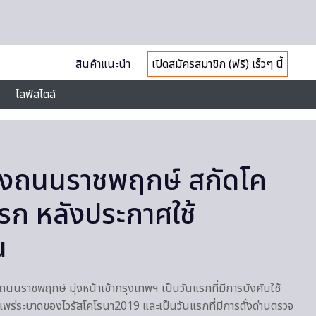
สินค้าแนะนำ
เปิดสมัครสมาชิก (ฟรี) เร็วๆ นี้
ไลฟ์สไตล์
องถนนราชพฤกษ์ สกัดโค
แรก หลังประกาศใช้
น
ิเวณถนนราชพฤกษ์ มุ่งหน้าเข้ากรุงเทพฯ เป็นวันแรกที่มีการบังคับใช้
แพร่ระบาดของไวรัสโคโรนา2019 และเป็นวันแรกที่มีการตั้งด่านตรวจ