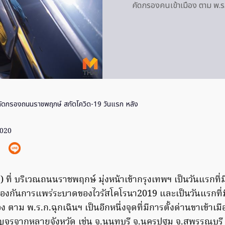
คัดกรองคนเข้าเมือง ตาม พ.ร
คัดกรองถนนราชพฤกษ์ สกัดโควิด-19 วันแรก หลัง
2020
63 ) ที่ บริเวณถนนราชพฤกษ์ มุ่งหน้าเข้ากรุงเทพฯ เป็นวันแรกที่ม
อป้องกันการแพร่ระบาดของไวรัสโคโรนา2019 และเป็นวันแรกที่
 ตาม พ.ร.ก.ฉุกเฉินฯ เป็นอีกหนึ่งจุดที่มีการตั้งด่านขาเข้าเม
จรจากหลายจังหวัด เช่น จ.นนทบุรี จ.นครปฐม จ.สุพรรณบุรี