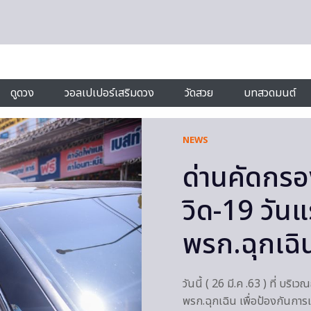
ดูดวง
วอลเปเปอร์เสริมดวง
วัดสวย
บทสวดมนต์
NEWS
ด่านคัดกร
วิด-19 วัน
พรก.ฉุกเฉิ
วันนี้ ( 26 มี.ค .63 ) ที่ บร
พรก.ฉุกเฉิน เพื่อป้องกันการ