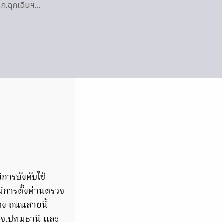
.ก.ฉุกเฉินฯ…
ีการบังคับใช้
มีการตั้งด่านตรวจ
ือง ถนนสายนี้
 จ.ปทุมธานี และ