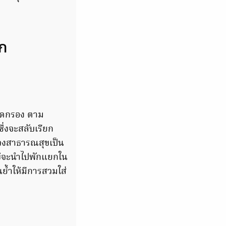
รก
คัดกรอง ตาม
ึ่งจะสลับเรียก
รวงสาธารณสุขเป็น
ข้จะนำไปพักแยกใน
นย้ำให้มีการสวมใส่