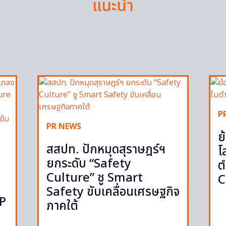
แนะนำ
P
PR NEWS
ย
สสปท. ปักหมุดสุราษฎร์ฯ
โ
ยกระดับ “Safety
ต
Culture” ชู Smart
C
Safety ขับเคลื่อนเศรษฐกิจ
IP
ภาคใต้