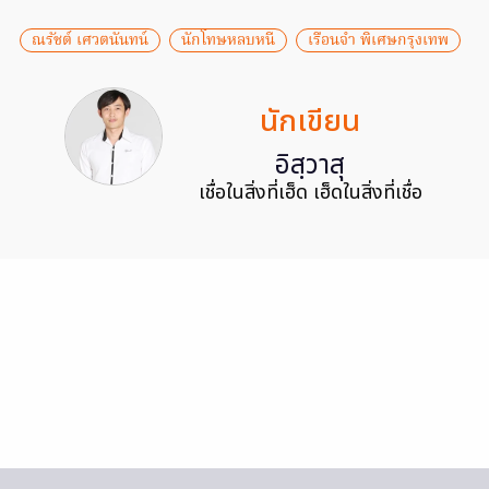
ณรัชต์ เศวตนันทน์
นักโทษหลบหนี
เรือนจำ พิเศษกรุงเทพ
นักเขียน
อิสฺวาสุ
เชื่อในสิ่งที่เฮ็ด เฮ็ดในสิ่งที่เชื่อ