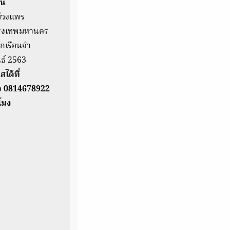
นี
่วงแพร
รุงเทพมหานคร
กเรือนจำ
ันธ์ 2563
ได้ที่
ือ 0814678922
โมง