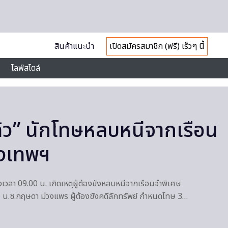
สินค้าแนะนำ
เปิดสมัครสมาชิก (ฟรี) เร็วๆ นี้
ไลฟ์สไตล์
แล้ว” นักโทษหลบหนีจากเรือน
ุงเทพฯ
วงเวลา 09.00 น. เกิดเหตุผู้ต้องขังหลบหนีจากเรือนจำพิเศษ
 น.ช.กฤษดา ม่วงแพร ผู้ต้องขังคดีลักทรัพย์ กำหนดโทษ 3…