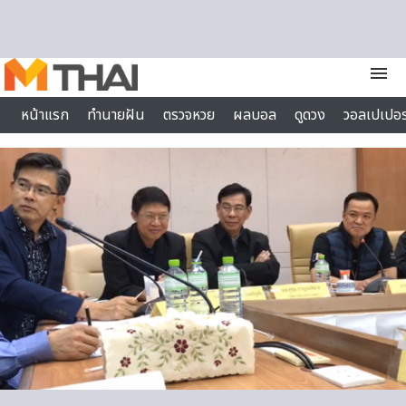
Skip to content
menu
หน้าแรก
ทำนายฝัน
ตรวจหวย
ผลบอล
ดูดวง
วอลเปเปอร
ไลฟ์สไตล์