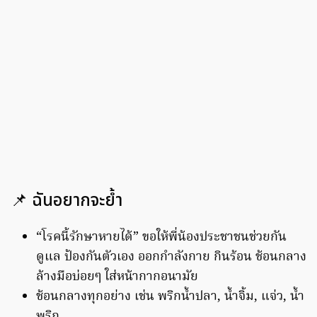
📌 ฉันอยากจะย้ำ
“โรคนี้รักษาหายได้” ขอให้พี่น้องประชาชนช่วยกัน
ดูแล ป้องกันตัวเอง ออกกำลังกาย กินร้อน ช้อนกลาง
ล้างมือบ่อยๆ ใส่หน้ากากอนามัย
ช้อนกลางทุกอย่าง เช่น พริกน้ำปลา, น้ำจิ้ม, แจ่ว, น้ำ
พริก