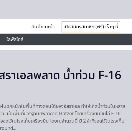
สินค้าแนะนำ
เปิดสมัครสมาชิก (ฟรี) เร็วๆ นี้
ไลฟ์สไตล์
สราเอลพลาด น้ำท่วม F-16
กิดฝนตกหนักในพื้นที่ทางตอนใต้ของอิสราเอล ทำให้เกิดน้ำท่วมในหลาย
ูกน้ำท่วม เป็นพื้นที่ของฐานทัพอากาศ Hatzor โดยเครื่องบินขับไล่ F-16
อดไว้ในโรงเก็บเครื่องบิน โดยในจำนวนนี้ มี 2 ลำที่จอดไว้ในโรงเก็บ
rground…