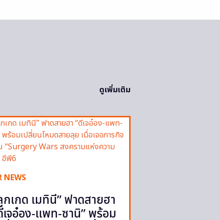
ดูเพิ่มเติม
R NEWS
ลูกเกด เมทินี” ฟาดสายฮา
ดีเจอ๋อง-แพท-ซานิ” พร้อม