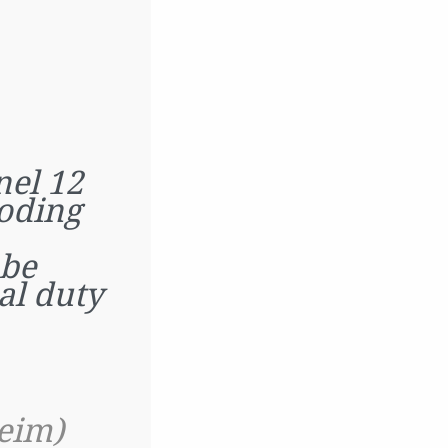
nel 12
oding
 be
al duty
eim)