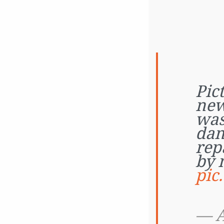
Pic
new
was
dam
rep
by 
pic
— A