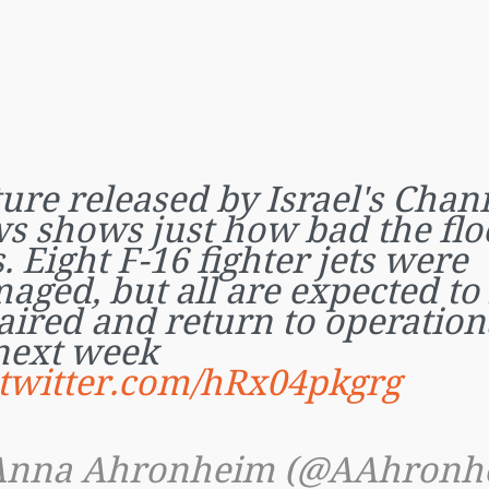
ture released by Israel's Chan
s shows just how bad the flo
. Eight F-16 fighter jets were
aged, but all are expected to
aired and return to operation
next week
.twitter.com/hRx04pkgrg
nna Ahronheim (@AAhronh