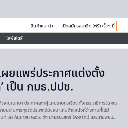
สินค้าแนะนำ
เปิดสมัครสมาชิก (ฟรี) เร็วๆ นี้
ไลฟ์สไตล์
เผยแพร่ประกาศแต่งตั้ง
า’ เป็น กมธ.ปปช.
ราชกิจจานุเบกษา ประกาศสภาผู้แทนราษฎรเรื่อง ตั้งกรรมาธิการในคณะ
บปรามการทุจริตประพฤติมิชอบ แทนตําแหน่งที่ว่างตามที่ได้มี
ที่ ๑๒ กันยายน ๒๕๖๒ ตั้ง นายธนะสิทธิ์ โควสุรัตน์ และนายพยม…