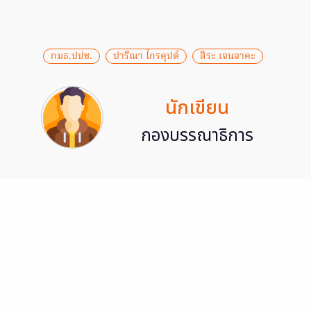
กมธ.ปปช.
ปารีณา ไกรคุปต์
สิระ​ เจนจาคะ
นักเขียน
กองบรรณาธิการ