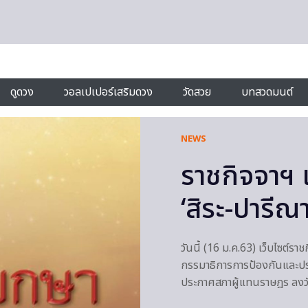
ดูดวง
วอลเปเปอร์เสริมดวง
วัดสวย
บทสวดมนต์
NEWS
ราชกิจจาฯ 
‘สิระ-ปารีณ
วันนี้ (16 ม.ค.63) เว็บไซต์
กรรมาธิการการป้องกันและปรา
ประกาศสภาผู้แทนราษฎร ลงวัน