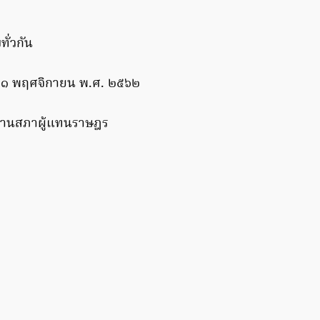
ั่วกัน
 ๑๑ พฤศจิกายน พ.ศ. ๒๕๖๒
ธานสภาผู้แทนราษฎร