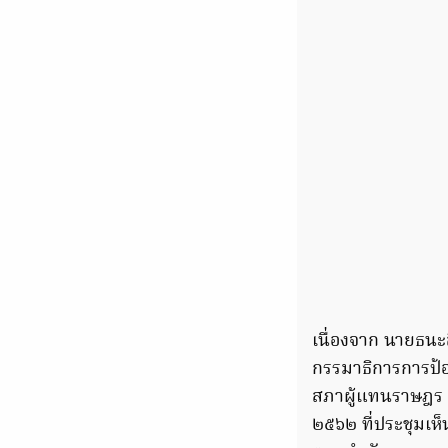
เนื่องจาก นายธน
กรรมาธิการการป้
สภาผู้แทนราษฎร ชุด
๒๕๖๒ ที่ประชุมเห