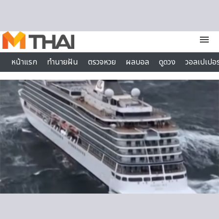
Skip to content
menu
หน้าแรก
ทำนายฝัน
ตรวจหวย
ผลบอล
ดูดวง
วอลเปเปอร
ไลฟ์สไตล์