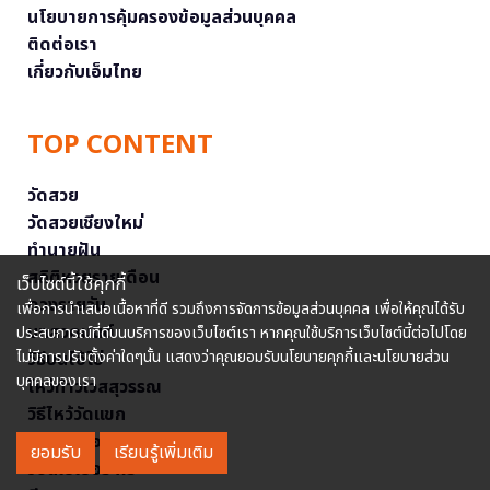
นโยบายการคุ้มครองข้อมูลส่วนบุคคล
ติดต่อเรา
เกี่ยวกับเอ็มไทย
TOP CONTENT
วัดสวย
วัดสวยเชียงใหม่
ทำนายฝัน
สถิติหวยรายเดือน
เว็บไซต์นี้ใช้คุกกี้
ดวงรายวัน
เพื่อการนำเสนอเนื้อหาที่ดี รวมถึงการจัดการข้อมูลส่วนบุคคล เพื่อให้คุณได้รับ
บทสวดมนต์
ประสบการณ์ที่ดีบนบริการของเว็บไซต์เรา หากคุณใช้บริการเว็บไซต์นี้ต่อไปโดย
ไม่มีการปรับตั้งค่าใดๆนั้น แสดงว่าคุณยอมรับนโยบายคุกกี้และนโยบายส่วน
วิธีบนไอ้ไข่
บุคคลของเรา
ไหว้ท้าวเวสสุวรรณ
วิธีไหว้วัดแขก
วอลเปเปอร์พระแม่ลักษมี
ยอมรับ
เรียนรู้เพิ่มเติม
วอลเปเปอร์ ฟรี