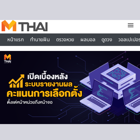
Skip to content
menu
หน้าแรก
ทำนายฝัน
ตรวจหวย
ผลบอล
ดูดวง
วอลเปเปอร
ไลฟ์สไตล์