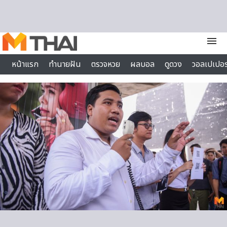
Skip to content
menu
หน้าแรก
ทำนายฝัน
ตรวจหวย
ผลบอล
ดูดวง
วอลเปเปอร
ไลฟ์สไตล์