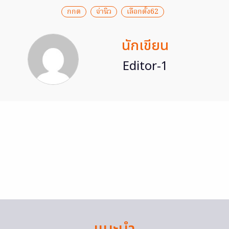
กกต
จ่านิว
เลือกตั้ง62
นักเขียน
Editor-1