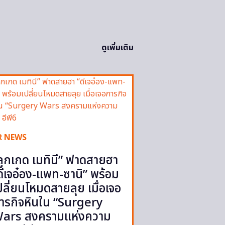
ดูเพิ่มเติม
R NEWS
ลูกเกด เมทินี” ฟาดสายฮา
ดีเจอ๋อง-แพท-ซานิ” พร้อม
ปลี่ยนโหมดสายลุย เมื่อเจอ
ารกิจหินใน “Surgery
ars สงครามแห่งความ