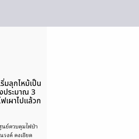
ริ่มลุกไหม้เป็น
ทางประมาณ 3
กไฟเผาไปแล้วก
่ศูนย์ควบคุมไฟป่า
ยณรงค์ คงเอียด