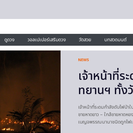
ดูดวง
วอลเปเปอร์เสริมดวง
วัดสวย
บทสวดมนต์
NEWS
เจ้าหน้าที่
ทยานฯ ทั้งวั
เจ้าหน้าที่ระดมกำลังดับไฟป่าใ
ชายหาดยาว – ใกล้ชายหาดหยงหล
เบญจพรรณนานาชนิดถูกไฟเผาไป