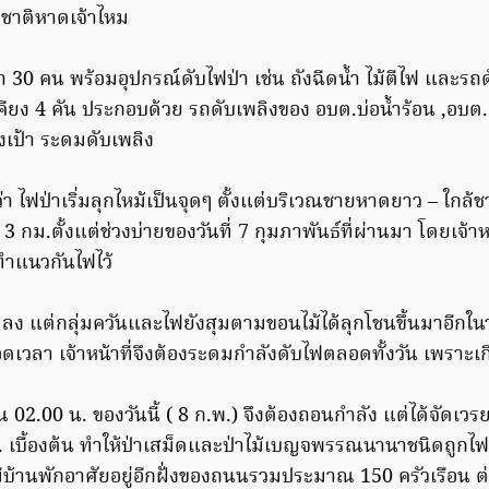
งชาติหาดเจ้าไหม
 30 คน พร้อมอุปกรณ์ดับไฟป่า เช่น ถังฉีดน้ำ ไม้ตีไฟ และรถ
คียง 4 คัน ประกอบด้วย รถดับเพลิงของ อบต.บ่อน้ำร้อน ,อบต
เป้า ระดมดับเพลิง
ว่า ไฟป่าเริ่มลุกไหม้เป็นจุดๆ ตั้งแต่บริเวณชายหาดยาว – ใก
ม.ตั้งแต่ช่วงบ่ายของวันที่ 7 กุมภาพันธ์ที่ผ่านมา โดยเจ้าหน้า
ทำแนวกันไฟไว้
 แต่กลุ่มควันและไฟยังสุมตามขอนไม้ได้ลุกโชนขึ้นมาอีกในวัน
ลา เจ้าหน้าที่จึงต้องระดมกำลังดับไฟตลอดทั้งวัน เพราะเก
2.00 น. ของวันนี้ ( 8 ก.พ.) จึงต้องถอนกำลัง แต่ได้จัดเวรยา
ม. เบื้องต้น ทำให้ป่าเสม็ดและป่าไม้เบญจพรรณนานาชนิดถูกไฟ
่มีบ้านพักอาศัยอยู่อีกฝั่งของถนนรวมประมาณ 150 ครัวเรือน 