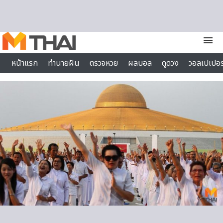
Skip to content
menu
หน้าแรก
ทำนายฝัน
ตรวจหวย
ผลบอล
ดูดวง
วอลเปเปอร
ไลฟ์สไตล์