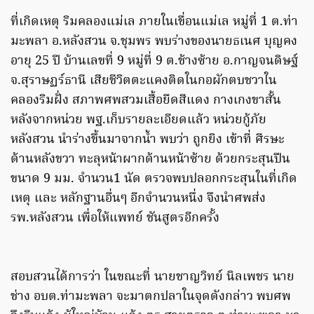
ที่เกิดเหตุ ริมคลองแม่เล ภายในเขื่อนแม่เล หมู่ที่ 1 ต.ท่า
มะพลา อ.หลังสวน จ.ชุมพร พบร่างของนายธเนศ บุญคง
อายุ 25 ปี บ้านเลขที่ 9 หมู่ที่ 9 ต.ช้างซ้าย อ.กาญจนดิษฐ์
จ.สุราษฏร์ธานี เสียชีวิตตะแคงติดในกอผักตบชวาใน
คลองริมฝั่ง สภาพศพสวมเสื้อยืดสีแดง กางเกงขาสั้น
หลังจากหน่วย พฐ.เก็บรายละเอียดแล้ว หน่วยกู้ภัย
หลังสวน นำร่างขึ้นมาจากน้ำ พบว่า ถูกยิง เข้าที่ ศีรษะ
ด้านหลังขวา ทะลุหน้าผากด้านหน้าซ้าย ด้วยกระสุนปืน
ขนาด 9 มม. จำนวน1 นัด ตรวจพบปลอกกระสุนในที่เกิด
เหตุ และ หลักฐานอื่นๆ อีกจำนวนหนึ่ง จึงนำศพส่ง
รพ.หลังสวน เพื่อให้แพทย์ ชันสูตรอีกครั้ง
สอบสวนได้การว่า ในขณะที่ นายชาญวิทย์ นิลเพชร นาย
ช่าง อบต.ท่ามะพลา จะมาตกปลาในจุดดังกล่าว พบศพ