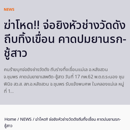
NEWS
ฆ่าโหด!! จ่อยิงหัวช่างวัดดัง
ถีบทิ้งเขื่อน คาดปมยานรก-
ชู้สาว
คนร้ายบุกจ่อยิงช่างวัดดัง ถีบร่างทิ้งเขื่อนแม่เล อ.หลังสวน
จ.ชุมพร คาดปมยายาเสพติด-ชู้สาว วันที่ 17 กพ.62 พ.ต.ต.ระนอง ชุม
พินิจ สว.ส. สภ.อ.หลังสวน จ.ชุมพร รับแจ้งพบศพ ในคลองแม่เล หมู่
ที่ 1…
Home
/
NEWS
/ ฆ่าโหด!! จ่อยิงหัวช่างวัดดังถีบทิ้งเขื่อน คาดปมยานรก-
ชู้สาว