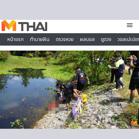
Skip to content
menu
หน้าแรก
ทำนายฝัน
ตรวจหวย
ผลบอล
ดูดวง
วอลเปเปอร
ไลฟ์สไตล์