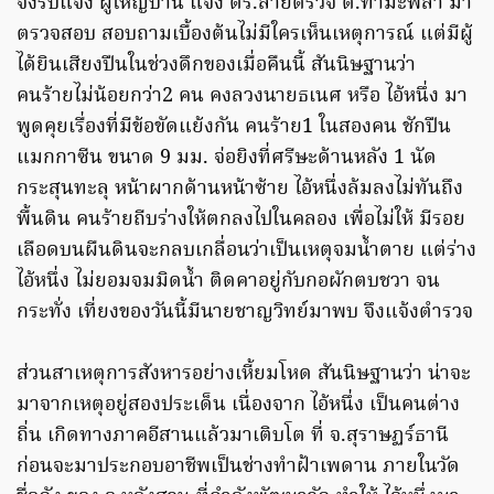
จึงรีบแจ้ง ผู้ใหญ่บ้าน แจ้ง ตร.สายตรวจ ต.ท่ามะพลา มา
ตรวจสอบ สอบถามเบื้องต้นไม่มีใครเห็นเหตุการณ์ แต่มีผู้
ได้ยินเสียงปืนในช่วงดึกของเมื่อคืนนี้ สันนิษฐานว่า
คนร้ายไม่น้อยกว่า2 คน คงลวงนายธเนศ หรือ ไอ้หนึ่ง มา
พูดคุยเรื่องที่มีข้อขัดแย้งกัน คนร้าย1 ในสองคน ชักปืน
แมกกาซีน ขนาด 9 มม. จ่อยิงที่ศรีษะด้านหลัง 1 นัด
กระสุนทะลุ หน้าผากด้านหน้าซ้าย ไอ้หนึ่งล้มลงไม่ทันถึง
พื้นดิน คนร้ายถีบร่างให้ตกลงไปในคลอง เพื่อไม่ให้ มีรอย
เลือดบนผืนดินจะกลบเกลื่อนว่าเป็นเหตุจมน้ำตาย แต่ร่าง
ไอ้หนึ่ง ไม่ยอมจมมิดน้ำ ติดคาอยู่กับกอผักตบชวา จน
กระทั่ง เที่ยงของวันนี้มีนายชาญวิทย์มาพบ จึงแจ้งตำรวจ
ส่วนสาเหตุการสังหารอย่างเหี้ยมโหด สันนิษฐานว่า น่าจะ
มาจากเหตุอยู่สองประเด็น เนื่องจาก ไอ้หนึ่ง เป็นคนต่าง
ถิ่น เกิดทางภาคอีสานแล้วมาเติบโต ที่ จ.สุราษฏร์ธานี
ก่อนจะมาประกอบอาชีพเป็นช่างทำฝ้าเพดาน ภายในวัด