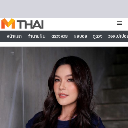
Skip to content
menu
หน้าแรก
ทำนายฝัน
ตรวจหวย
ผลบอล
ดูดวง
วอลเปเปอร
ไลฟ์สไตล์