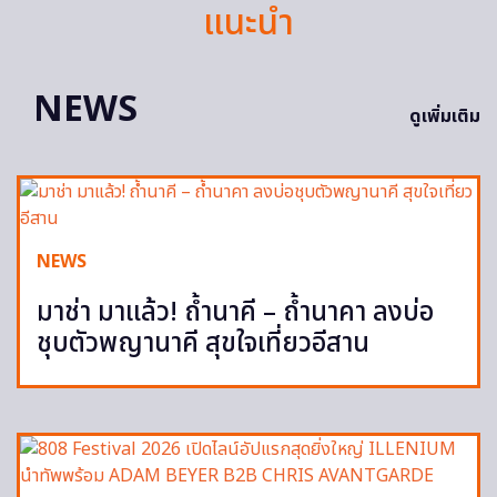
แนะนำ
NEWS
ดูเพิ่มเติม
NEWS
มาช่า มาแล้ว! ถ้ำนาคี – ถ้ำนาคา ลงบ่อ
ชุบตัวพญานาคี สุขใจเที่ยวอีสาน