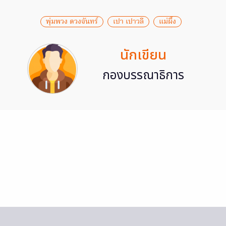
พุ่มพวง ดวงจันทร์
เปา เปาวลี
แม่ผึ้ง
นักเขียน
กองบรรณาธิการ