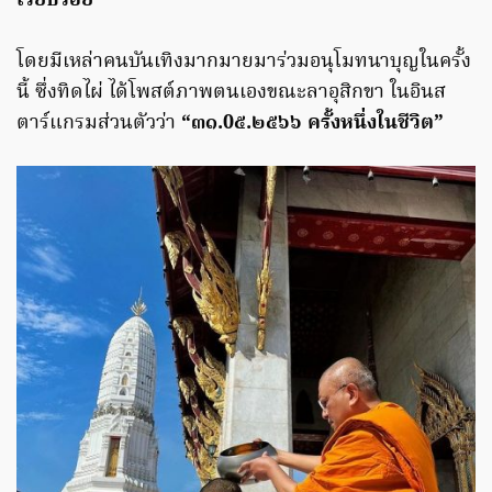
เรียบร้อย
โดยมีเหล่าคนบันเทิงมากมายมาร่วมอนุโมทนาบุญในครั้ง
นี้ ซึ่งทิดไผ่ ได้โพสต์ภาพตนเองขณะลาอุสิกขา ในอินส
ตาร์แกรมส่วนตัวว่า
“๓๑.0๕.๒๕๖๖ ครั้งหนึ่งในชีวิต”