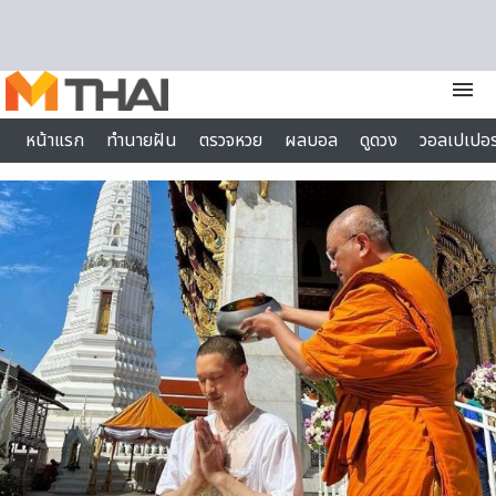
Skip to content
menu
หน้าแรก
ทำนายฝัน
ตรวจหวย
ผลบอล
ดูดวง
วอลเปเปอร
ไลฟ์สไตล์