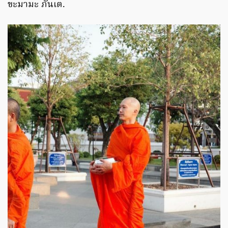
ขะมามะ ภันเต.