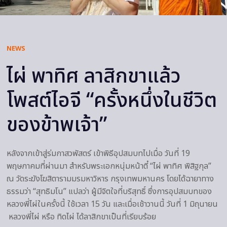
NEWS
ไผ่ พาทิศ ลาสิกขาแล้ว
โพสต์ไอจี “ครั้งหนึ่งในชีวิต
ของข้าพเจ้า”
หลังจากเข้าสู่ร่มกาสวพัสตร์ เข้าพิธีอุปสมบทไปเมื่อ วันที่ 19
พฤษภาคมที่ผ่านมา สำหรับพระเอกหนุ่มหน้าตี๋ “ไผ่ พาทิศ พิสิฐกุล”
ณ วัดระฆังโฆสิตารามมรมหาวิหาร กรุงเทพมหานคร โดยได้ฉายาทาง
ธรรมว่า “สุทธิมโน” แปลว่า ผู้มีจิตใจที่บริสุทธิ์ ซึ่งการอุปสมบทของ
หลวงพี่ไผ่ในครั้งนี้ ใช้เวลา 15 วัน และเมื่อเช้าวานนี้ วันที่ 1 มิถุนายน
หลวงพี่ไผ่ หรือ ทิดไผ่ ได้ลาสิกขาเป็นที่เรียบร้อย