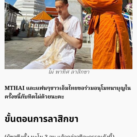
ไผ่ พาทิศ ลาสิกขา
MTHAI และแฟนๆชาวเอ็มไทยขอร่วมอนุโมทนาบุญใน
ครั้งฃนี้กับทิดไผ่ด้วยนะคะ
ขั้นตอนการลาสิกขา