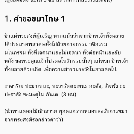
(ผู้ขอพึงตั้ง นะโม 3 จบ แล้วกล่าวทีละวรรณดังนี้)
1. คำข
อขมาโทษ 1
ข้าแต่พระสงฆ์ผู้เจริญ หากแม้นว่าพวกข้าพเจ้าทั้งหลาย
ได้ประมาทพลาดพลั้งไปด้วยกายกรรม วจีกรรม
มโนกรรม ทั้งที่เจตนาและไม่เจตนา ทั้งต่อหน้าและลับ
หลัง ขอพระคุณเจ้าโปรดอโหสิกรรมนั้นๆ แก่พวก ข้าพเจ้า
ทั้งหลายด้วยเถิด เพื่อความสำรวมระวังในกาลต่อไป.
อาจาริเย ปะมาเทนะ, ทะวารัตตะเยนะ กะตัง, สัพพัง อะ
ปะราธัง ขะมะตุโน ภันเต. (3 หน)
(นำพานดอกไม้เข้าถวาย ทุกคนกราบหมอบลงรับการขมา
จากพระสงฆ์รอกล่าวคำว่า)