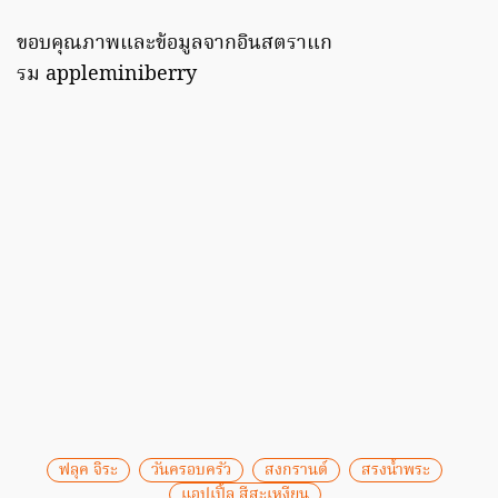
ขอบคุณภาพและข้อมูลจากอินสตราแก
รม appleminiberry
ฟลุค จิระ
วันครอบครัว
สงกรานต์
สรงน้ำพระ
แอปเปิ้ล สีสะเหงียน