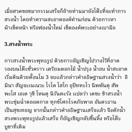
เมื่อสวดขอขมากรรมเสร็จก็ย้ายท่านมายังโต๊ะที่จะทำการ
สรงน้ำ โดยทำความสะอาดองค์ท่านก่อน ด้วยการหา
ผ้าเช็ดหน้า หรือฟองน้ำใหม่ เช็ดองค์พระอย่างเบามือ
3.สรงน้ำพระ
การสรงน้ำพระพุทธรูป ด้วยการอัญเชิญไปวางไว้ที่ถาด
รองบนโต๊ะชั่วคราว เตรียมดอกไม้ น้ำปรุง น้ำอบ น้ำสะอาด
เริ่มต้นด้วยตั้งนโม 3 จบแล้วกล่าวคำอธิษฐานสรงน้ำว่า อิ
มินา สัญจะเนเนวะ โรโค โสโก อุปัททะโว นิพพันตุ สัพ
พะโส เอเต วุขี โหนตุ นิรันตะรัง แปลว่า เดชะ ข้าสรงน้ำ
พระชุ่มฉ่ำตลอดกาล ทุกข์โศกโรคภัยพาล อันตรธาน
เป็นสุขเทอญ จากนั้นกล่าวคำอธิษฐานเสร็จแล้ว จึงตักน้ำ
สรงพระพุทธรูปแล้วเสร็จ ก็อัญเชิญกลับขึ้นหิ้ง หรือโต๊ะ
บูชาที่เดิม