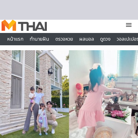
Skip to content
menu
หน้าแรก
ทำนายฝัน
ตรวจหวย
ผลบอล
ดูดวง
วอลเปเปอร
ไลฟ์สไตล์