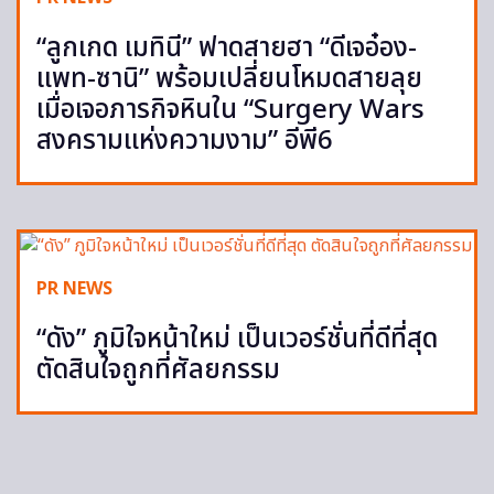
“ลูกเกด เมทินี” ฟาดสายฮา “ดีเจอ๋อง-
แพท-ซานิ” พร้อมเปลี่ยนโหมดสายลุย
เมื่อเจอภารกิจหินใน “Surgery Wars
สงครามแห่งความงาม” อีพี6
PR NEWS
“ดัง” ภูมิใจหน้าใหม่ เป็นเวอร์ชั่นที่ดีที่สุด
ตัดสินใจถูกที่ศัลยกรรม