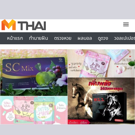
Skip to content
menu
หน้าแรก
ทำนายฝัน
ตรวจหวย
ผลบอล
ดูดวง
วอลเปเปอร
ไลฟ์สไตล์