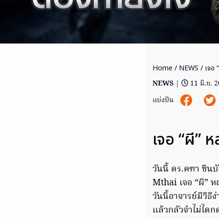
Home
/
NEWS
/ เจอ 
NEWS
|
11 มิ.ย. 
แบ่งปัน
เจอ “ผี” 
วันนี้ ดร.คฑา ชิ
Mthai เจอ “ผี” หล
วันนี้อาจารย์มีว
แล้วกลัวจำไม่ไดกด