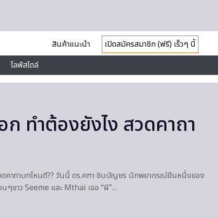
สินค้าแนะนำ
เปิดสมัครสมาชิก (ฟรี) เร็วๆ นี้
ไลฟ์สไตล์
ลอก ทำต้องยังไง สวดคาถา
สวดคาถาบทไหนดี?? วันนี้ ดร.คฑา ชินบัญชร นักพยากรณ์ยืนหนึ่งของ
พื่อนๆชาว Seeme และ Mthai เจอ “ผี”…