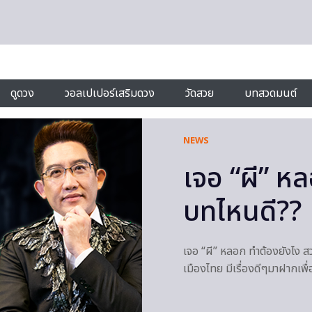
ดูดวง
วอลเปเปอร์เสริมดวง
วัดสวย
บทสวดมนต์
NEWS
เจอ “ผี” ห
บทไหนดี??
เจอ “ผี” หลอก ทำต้องยังไง 
เมืองไทย มีเรื่องดีๆมาฝากเ