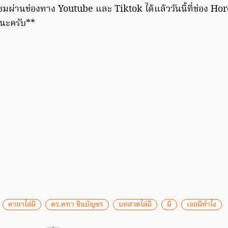
มผ่านช่องทาง Youtube และ Tiktok ได้แล้ววันนี้ที่ช่อง Hor
นะครับ**
คาถาไล่ผี
ดร.คฑา ชินบัญชร
บทสวดไล่ผี
ผี
เจอผีทำไง