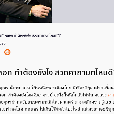
“ผี” หลอก ทำต้องยังไง สวดคาถาบทไหนดี??
2020
หลอก ทำต้องยังไง สวดคาถาบทไหนดี
นบัญชร นักพยากรณ์ยืนหนึ่งของเมืองไทย มีเรื่องดีๆมาฝากเพื
อก ทำต้องยังไงครับอาจารย์ จะวิ่งก็หนีก็กลัวไม่ทัน จะสวด
คา
ิธีง่ายๆมาฝากครับแบบตามหลักโหรศาสตร์ ตามหลักความรู้เลย แ
เซฟ กดไลด์ กดแชร์ ไปเก็บไว้ที่หน้าโปรไฟล์ แล้วเวลาเจอผีทุ