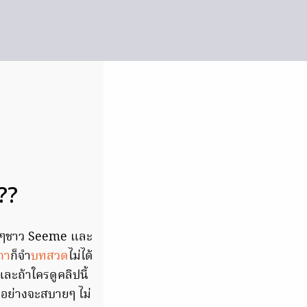
??
่อนๆชาว Seeme และ
ถา
ก็จำ
บทสวด
ไม่ได้
ละถ้าใครดูคลิปนี้
กอย่างจะสบายๆ ไม่