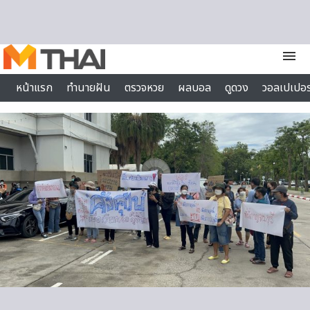
Skip to content
menu
หน้าแรก
ทำนายฝัน
ตรวจหวย
ผลบอล
ดูดวง
วอลเปเปอร
ไลฟ์สไตล์