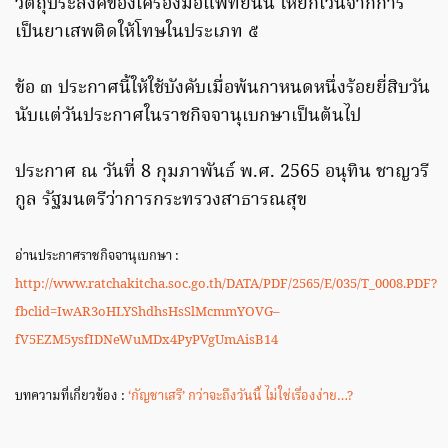
วัตถุประสงค์ของเครื่องมือแพทย์น้ัน ให้ยกเว้นจากการ
เป็นยาเสพติดให้โทษในประเภท ๕
ข้อ ๓ ประกาศนี้ให้ใช้บังคับเมื่อพ้นกาหนดหนึ่งร้อยยี่สิบวัน
นับแต่วันประกาศในราชกิจจานุเบกษาเป็นต้นไป
ประกาศ ณ วันที่ 8 กุมภาพันธ์ พ.ศ. 2565 อนุทิน ชาญวรี
กูล รัฐมนตรีว่าการกระทรวงสาธารณสุข
อ่านประกาศราชกิจจานุเบกษา :
http://www.ratchakitcha.soc.go.th/DATA/PDF/2565/E/035/T_0008.PDF?
fbclid=IwAR3oHLYShdhsHsSlMcmmYOVG–
fV5EZM5ysfIDNeWuMDx4PyPVgUmAisB14
บทความที่เกี่ยวข้อง :
‘กัญชาเสรี’ กว่าจะถึงวันนี้ ไม่ใช่เรื่องง่าย…?