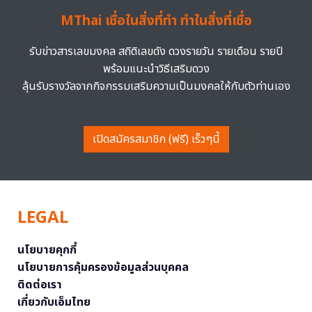
MThai เชื่อในสิ่งที่ทำ ทำในสิ่งที่เชื่อ
รับข่าวสารเลขมงคล สถิติเลขดัง ดวงรายวัน รายเดือน รายปี
พร้อมแนะนำวิธีเสริมดวง
ลุ้นรับรางวัลจากกิจกรรมเสริมความเป็นมงคลให้กับตัวท่านเอง
เปิดสมัครสมาชิก (ฟรี) เร็วๆนี้
LEGAL
นโยบายคุกกี้
นโยบายการคุ้มครองข้อมูลส่วนบุคคล
ติดต่อเรา
เกี่ยวกับเอ็มไทย