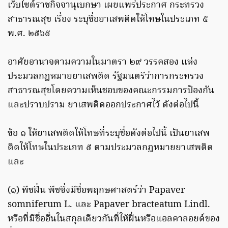
เว็บไซต์ราชกิจจานุเบกษา เผยแพร่ประกาศ กระทรวง
สาธารณสุข เรื่อง ระบุชื่อยาเสพติดให้โทษในประเภท ๕
พ.ศ. ๒๕๖๕
อาศัยอานาจตามความในมาตรา ๒๙ วรรคสอง แห่ง
ประมวลกฎหมายยาเสพติด รัฐมนตรีว่าการกระทรวง
สาธารณสุขโดยความเห็นชอบของคณะกรรมการป้องกัน
และปราบปราม ยาเสพติดออกประกาศไว้ ดังต่อไปนี้
ข้อ ๑ ให้ยาเสพติดให้โทษที่ระบุชื่อดังต่อไปนี้ เป็นยาเสพ
ติดให้โทษในประเภท ๕ ตามประมวลกฎหมายยาเสพติด
และ
(๑) พืชฝิ่น พืชซึ่งมีชื่อพฤกษศาสตร์ว่า Papaver
somniferum L. และ Papaver bracteatum Lindl.
หรือที่มีชื่ออื่นในสกุลเดียวกันที่ให้ฝิ่นหรือแอลคาลอยด์ของ