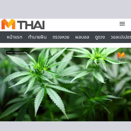
Skip to content
menu
หน้าแรก
ทำนายฝัน
ตรวจหวย
ผลบอล
ดูดวง
วอลเปเปอร
ไลฟ์สไตล์