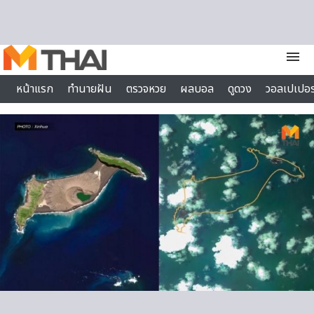
Skip to content
menu
หน้าแรก
ทำนายฝัน
ตรวจหวย
ผลบอล
ดูดวง
วอลเปเปอร
ไลฟ์สไตล์