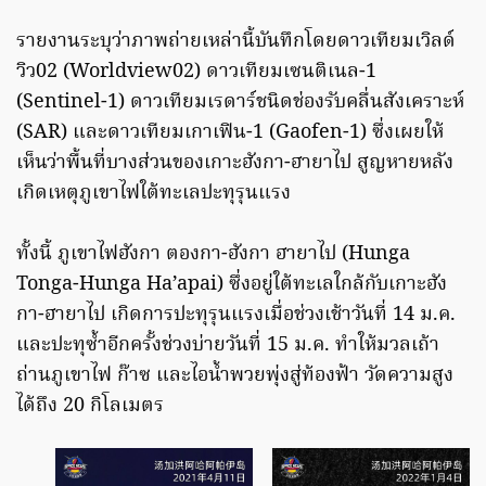
รายงานระบุว่าภาพถ่ายเหล่านี้บันทึกโดยดาวเทียมเวิลด์
วิว02 (Worldview02) ดาวเทียมเซนติเนล-1
(Sentinel-1) ดาวเทียมเรดาร์ชนิดช่องรับคลื่นสังเคราะห์
(SAR) และดาวเทียมเกาเฟิน-1 (Gaofen-1) ซึ่งเผยให้
เห็นว่าพื้นที่บางส่วนของเกาะฮังกา-ฮายาไป สูญหายหลัง
เกิดเหตุภูเขาไฟใต้ทะเลปะทุรุนแรง
ทั้งนี้ ภูเขาไฟฮังกา ตองกา-ฮังกา ฮายาไป (Hunga
Tonga-Hunga Ha’apai) ซึ่งอยู่ใต้ทะเลใกล้กับเกาะฮัง
กา-ฮายาไป เกิดการปะทุรุนแรงเมื่อช่วงเช้าวันที่ 14 ม.ค.
และปะทุซ้ำอีกครั้งช่วงบ่ายวันที่ 15 ม.ค. ทำให้มวลเถ้า
ถ่านภูเขาไฟ ก๊าซ และไอน้ำพวยพุ่งสู่ท้องฟ้า วัดความสูง
ได้ถึง 20 กิโลเมตร