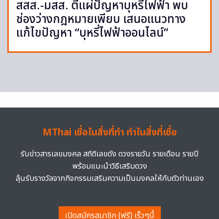
สสส.-มสส. ตีแผ่ปัญหาบุหรี่ไฟฟ้า พบ
ช่องว่างกฎหมายเพียบ เสนอแนวทาง
แก้ไขปัญหา “บุหรี่ไฟฟ้าออนไลน์”
MThai เชื่อในสิ่งที่ทำ ทำในสิ่งที่เชื่อ
รับข่าวสารเลขมงคล สถิติเลขดัง ดวงรายวัน รายเดือน รายปี
พร้อมแนะนำวิธีเสริมดวง
ลุ้นรับรางวัลจากกิจกรรมเสริมความเป็นมงคลให้กับตัวท่านเอง
เปิดสมัครสมาชิก (ฟรี) เร็วๆนี้