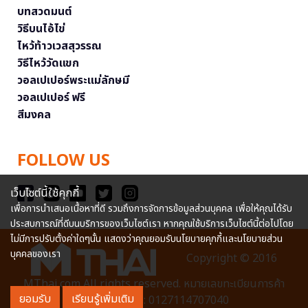
บทสวดมนต์
วิธีบนไอ้ไข่
ไหว้ท้าวเวสสุวรรณ
วิธีไหว้วัดแขก
วอลเปเปอร์พระแม่ลักษมี
วอลเปเปอร์ ฟรี
สีมงคล
FOLLOW US
เว็บไซต์นี้ใช้คุกกี้
เพื่อการนำเสนอเนื้อหาที่ดี รวมถึงการจัดการข้อมูลส่วนบุคคล เพื่อให้คุณได้รับ
ประสบการณ์ที่ดีบนบริการของเว็บไซต์เรา หากคุณใช้บริการเว็บไซต์นี้ต่อไปโดย
ไม่มีการปรับตั้งค่าใดๆนั้น แสดงว่าคุณยอมรับนโยบายคุกกี้และนโยบายส่วน
บุคคลของเรา
Copyright © 2016
MThai.com All rights reserved. หมายเลขทะเบียนการค้า
ยอมรับ
เรียนรู้เพิ่มเติม
อิเล็กทรอนิกส์ : 0127114707040