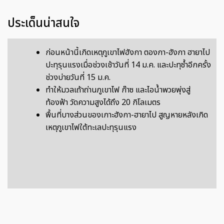
ประเด็นน่าสนใจ
ก่อนหน้านี้เกิดเหตุภูเขาไฟฮังกา ตองกา-ฮังกา ฮายาไป
ปะทุรุนแรงเมื่อช่วงเช้าวันที่ 14 ม.ค. และปะทุซ้ำอีกครั้ง
ช่วงบ่ายวันที่ 15 ม.ค.
ทำให้มวลเถ้าถ่านภูเขาไฟ ก๊าซ และไอน้ำพวยพุ่งสู่
ท้องฟ้า วัดความสูงได้ถึง 20 กิโลเมตร
พื้นที่บางส่วนของเกาะฮังกา-ฮายาไป สูญหายหลังเกิด
เหตุภูเขาไฟใต้ทะเลปะทุรุนแรง