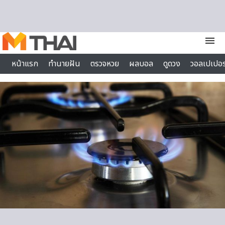
Skip to content
menu
หน้าแรก
ทำนายฝัน
ตรวจหวย
ผลบอล
ดูดวง
วอลเปเปอร
ไลฟ์สไตล์