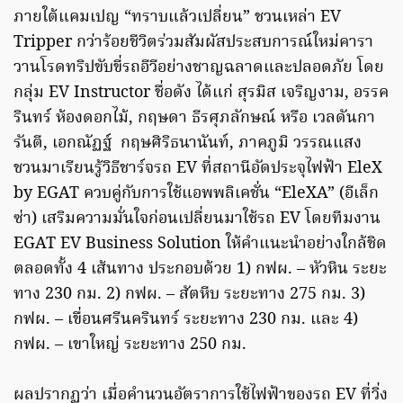
ภายใต้แคมเปญ “ทราบแล้วเปลี่ยน” ชวนเหล่า EV
Tripper กว่าร้อยชีวิตร่วมสัมผัสประสบการณ์ใหม่คารา
วานโรดทริปขับขี่รถอีวีอย่างชาญฉลาดและปลอดภัย โดย
กลุ่ม EV Instructor ชื่อดัง ได้แก่ สุรมิส เจริญงาม, อรรค
รินทร์ ห้องดอกไม้, กฤษดา ธีรศุภลักษณ์ หรือ เวลดันกา
รันตี, เอกณัฏฐ์ กฤษศิริธนานันท์, ภาคภูมิ วรรณแสง
ชวนมาเรียนรู้วิธีชาร์จรถ EV ที่สถานีอัดประจุไฟฟ้า EleX
by EGAT ควบคู่กับการใช้แอพพลิเคชั่น “EleXA” (อีเล็ก
ซ่า) เสริมความมั่นใจก่อนเปลี่ยนมาใช้รถ EV โดยทีมงาน
EGAT EV Business Solution ให้คำแนะนำอย่างใกล้ชิด
ตลอดทั้ง 4 เส้นทาง ประกอบด้วย 1) กฟผ. – หัวหิน ระยะ
ทาง 230 กม. 2) กฟผ. – สัตหีบ ระยะทาง 275 กม. 3)
กฟผ. – เขื่อนศรีนครินทร์ ระยะทาง 230 กม. และ 4)
กฟผ. – เขาใหญ่ ระยะทาง 250 กม.
ผลปรากฏว่า เมื่อคำนวนอัตราการใช้ไฟฟ้าของรถ EV ที่วิ่ง