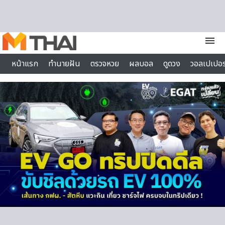
Skip to content
menu
หน้าแรก
ทำนายฝัน
ตรวจหวย
ผลบอล
ดูดวง
วอลเปเปอร
ไลฟ์สไตล์