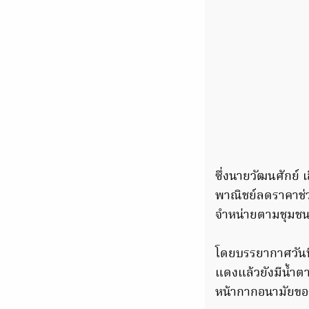
ซึ่งนายวัฒนศักย์
พาณิชย์ลดราคาช่ว
จำหน่ายตามชุมชนต่
โดยบรรยากาศวันนี้
แดงแล้วยังมีน้ำตา
หน้ากากอนามัยของ ด