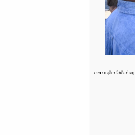
ภาพ : กฤติกร จิตติอร่ามก