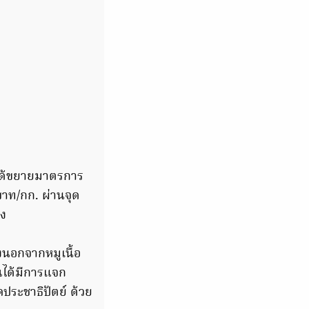
ย์ได้ขยายมาตรการ
บาท/กก. ผ่านจุด
พง
งนอกจากหมูเนื้อ
วณได้มีการแจก
รคประชาธิปัตย์ ด้วย