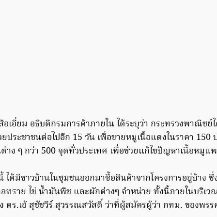
 เสือเอี่ยม อธิบดีกรมการค้าภายใน ได้ระบุว่า กระทรวงพาณิช
ยประชาชนต่อไปอีก 15 วัน เพื่อขายหมูเนื้อแดงในราคา 150 
าง ๆ กว่า 500 จุดทั่วประเทศ เพื่อช่วยแก้ไขปัญหาเนื้อหมูแ
 ได้มีชาวบ้านในชุมชนออกมาซื้อสินค้าจากโครงการอยู่บ้าง ซึ่
ลทราย ไข่ น้ำมันพืช และผักต่างๆ จำหน่าย ทั้งนี้ภายในบริเ
ร.เอ้ สุชัชวีร์ สุวรรณสวัสดิ์ ว่าที่ผู้สมัครผู้ว่า กทม. ของพร