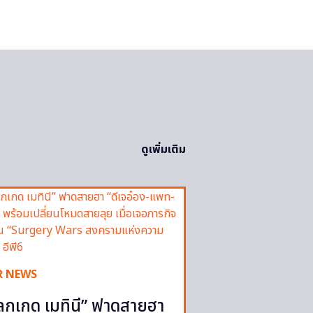
ดูเพิ่มเติม
R NEWS
ลูกเกด เมทินี” ฟาดสายฮา