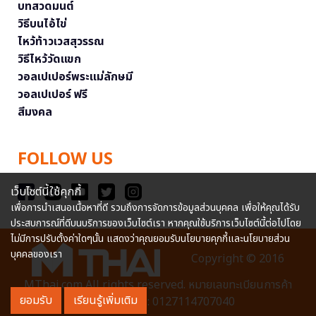
บทสวดมนต์
วิธีบนไอ้ไข่
ไหว้ท้าวเวสสุวรรณ
วิธีไหว้วัดแขก
วอลเปเปอร์พระแม่ลักษมี
วอลเปเปอร์ ฟรี
สีมงคล
FOLLOW US
เว็บไซต์นี้ใช้คุกกี้
เพื่อการนำเสนอเนื้อหาที่ดี รวมถึงการจัดการข้อมูลส่วนบุคคล เพื่อให้คุณได้รับ
ประสบการณ์ที่ดีบนบริการของเว็บไซต์เรา หากคุณใช้บริการเว็บไซต์นี้ต่อไปโดย
ไม่มีการปรับตั้งค่าใดๆนั้น แสดงว่าคุณยอมรับนโยบายคุกกี้และนโยบายส่วน
บุคคลของเรา
Copyright © 2016
MThai.com All rights reserved. หมายเลขทะเบียนการค้า
ยอมรับ
เรียนรู้เพิ่มเติม
อิเล็กทรอนิกส์ : 0127114707040