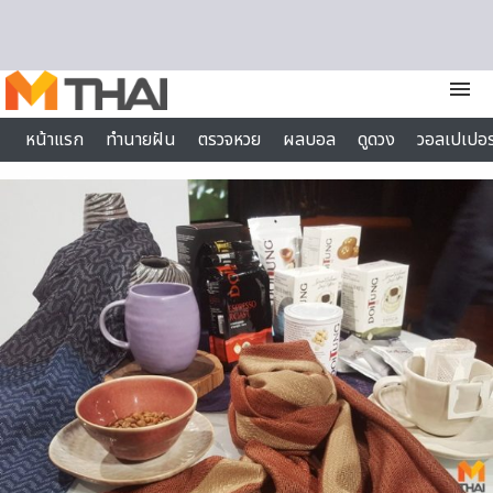
Skip to content
menu
หน้าแรก
ทำนายฝัน
ตรวจหวย
ผลบอล
ดูดวง
วอลเปเปอร
ไลฟ์สไตล์