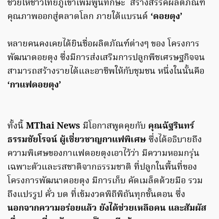
ช่วยให้ชาวไทยภูเขาเพิ่มพูนทักษะ สร้างสรรค์ผลิตภัณฑ์
คุณภาพออกสู่ตลาดโลก ภายใต้แบรนด์
‘ดอยตุง’
หลายคนคงเคยได้ยินชื่อผลิตภัณฑ์ต่างๆ ของ โครงการ
พัฒนาดอยตุง ซึ่งมีการส่งเสริมการปลูกพืชเศรษฐกิจจน
สามารถสร้างรายได้และอาชีพให้กับชุมชน หนึ่งในนั้นคือ
‘กาแฟดอยตุง’
ทั้งนี้
MThai News
มีโอกาสพูดคุยกับ
คุณฉัฐรินทร์
ธรรมชัยโรจน์ ผู้เชี่ยวชาญกาแฟพิเศษ
ซึ่งได้อธิบายถึง
ความพิเศษของกาแฟดอยตุงเอาไว้ว่า มีความหอมกรุ่น
เฉพาะตัวและรสชาติจากธรรมชาติ ที่ปลูกในพื้นที่ของ
โครงการพัฒนาดอยตุง มีการเก็บ คัดเมล็ดด้วยมือ รวม
ถึงแปรรูป คั่ว บด ที่เข้มงวดพิถีพิถันทุกขั้นตอน ซึ่ง
นอกจากความอร่อยแล้ว ยังได้ช่วยเหลือคน และสัมผัส