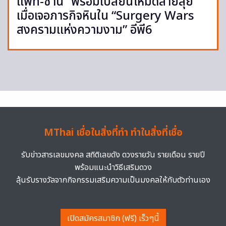
แพท-ซานิ” พร้อมเปลี่ยนโหมดสายลุย
เมื่อเจอภารกิจหินใน “Surgery Wars
สงครามแห่งความงาม” อีพี6
MThai เชื่อในสิ่งที่ทำ ทำในสิ่งที่เชื่อ
รับข่าวสารเลขมงคล สถิติเลขดัง ดวงรายวัน รายเดือน รายปี
พร้อมแนะนำวิธีเสริมดวง
ลุ้นรับรางวัลจากกิจกรรมเสริมความเป็นมงคลให้กับตัวท่านเอง
เปิดสมัครสมาชิก (ฟรี) เร็วๆนี้