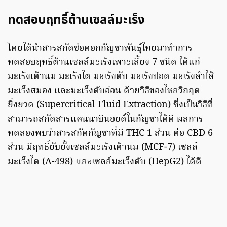
ทดสอบฤทธิ์ต้านเซลล์มะเร็ง
โดยได้นำสารสกัดช่อดอกกัญชาพันธุ์ไทยมาทำการ
ทดสอบฤทธิ์ต้านเซลล์มะเร็งเพาะเลี้ยง 7 ชนิด ได้แก่
มะเร็งเต้านม มะเร็งไต มะเร็งตับ มะเร็งปอด มะเร็งลำไส้
มะเร็งสมอง และมะเร็งตับอ่อน ด้วยวิธีของไหลวิกฤต
ยิ่งยวด (Supercritical Fluid Extraction) ซึ่งเป็นวิธีที่
สามารถสกัดสารแคนนาบินอยด์ในกัญชาได้ดี ผลการ
ทดลองพบว่าสารสกัดกัญชาที่มี THC 1 ส่วน ต่อ CBD 6
ส่วน มีฤทธิ์ยับยั้งเซลล์มะเร็งเต้านม (MCF-7) เซลล์
มะเร็งไต (A-498) และเซลล์มะเร็งตับ (HepG2) ได้ดี