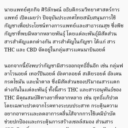
นายแพทย์ศุภกิจ ศิริลักษณ์ อธิบดีกรมวิทยาศาสตร์การ
แพทย์ เปิดเผยว่า ปัจจุบันประเทศไทยสนับสนุนการใช้
กัญชาเพื่อประโยชน์ทางการแพทย์และสาธารณสุข ซึ่งพืช
กัญชาที่พบมีหลากหลายพันธุ์ โดยแต่ละพันธุ์มีสัดส่วน
สารสำคัญแตกต่างกัน สารสำคัญในกัญชา ได้แก่ สาร
THC และ CBD จัดอยู่ในกลุ่มสารแคนนาบินอยด์
นอกจากนี้ยังพบว่ากัญชามีสารออกฤทธิ์อื่นอีก เช่น กลุ่มฟ
ลาโวนอยด์ เทอร์ปีนอยด์ อัลคาลอยด์ สเตียรอยด์ อัลเคน
กรดไขมัน และน้ำตาล ซึ่งมีสัดส่วนของปริมาณสารแตก
ต่างกันในแต่ละพันธุ์ ทั้งนี้สาร THC และสารอนุพันธ์ของ
THC มีคุณสมบัติทางยาที่หลากหลาย เช่น ฤทธิ์แก้ปวด
โดยเฉพาะปวดจากโรคทางระบบประสาท กระตุ้นความ
อยากอาหารและลดอาการคลื่นไส้จากการใช้เคมีบำบัด
ช่วยปกป้องและกระตุ้นการสร้างเซลล์สมอง ส่วนสาร