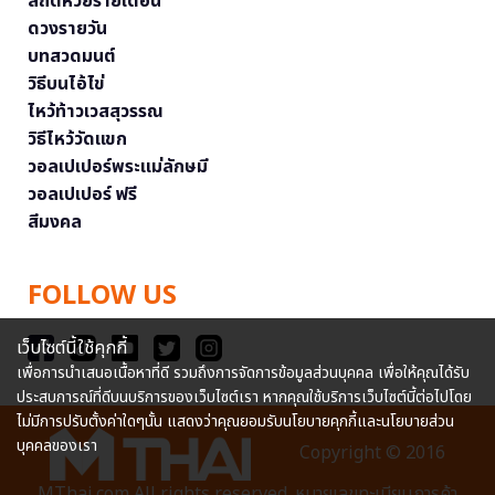
สถิติหวยรายเดือน
ดวงรายวัน
บทสวดมนต์
วิธีบนไอ้ไข่
ไหว้ท้าวเวสสุวรรณ
วิธีไหว้วัดแขก
วอลเปเปอร์พระแม่ลักษมี
วอลเปเปอร์ ฟรี
สีมงคล
FOLLOW US
เว็บไซต์นี้ใช้คุกกี้
เพื่อการนำเสนอเนื้อหาที่ดี รวมถึงการจัดการข้อมูลส่วนบุคคล เพื่อให้คุณได้รับ
ประสบการณ์ที่ดีบนบริการของเว็บไซต์เรา หากคุณใช้บริการเว็บไซต์นี้ต่อไปโดย
ไม่มีการปรับตั้งค่าใดๆนั้น แสดงว่าคุณยอมรับนโยบายคุกกี้และนโยบายส่วน
บุคคลของเรา
Copyright © 2016
MThai.com All rights reserved. หมายเลขทะเบียนการค้า