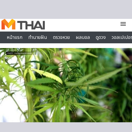
Skip to content
menu
หน้าแรก
ทำนายฝัน
ตรวจหวย
ผลบอล
ดูดวง
วอลเปเปอร
ไลฟ์สไตล์