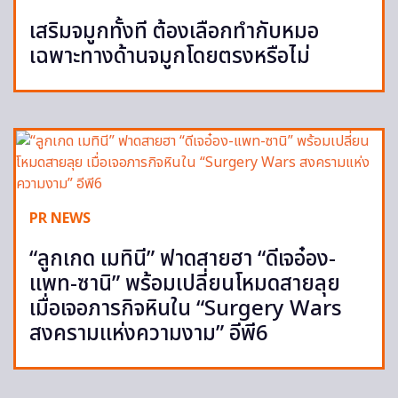
เสริมจมูกทั้งที ต้องเลือกทำกับหมอ
เฉพาะทางด้านจมูกโดยตรงหรือไม่
PR NEWS
“ลูกเกด เมทินี” ฟาดสายฮา “ดีเจอ๋อง-
แพท-ซานิ” พร้อมเปลี่ยนโหมดสายลุย
เมื่อเจอภารกิจหินใน “Surgery Wars
สงครามแห่งความงาม” อีพี6