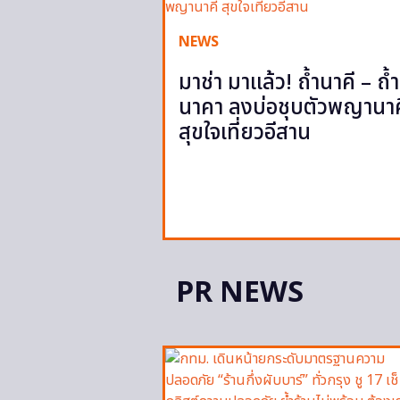
NEWS
มาช่า มาแล้ว! ถ้ำนาคี – ถ้ำ
นาคา ลงบ่อชุบตัวพญานาค
สุขใจเที่ยวอีสาน
PR NEWS