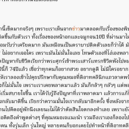
านี้เข็ดมากจริงๆ เพราะเราเห็นจาก
ข่าว
มาตลอดกับเรื่องของพิ
ิดขึ้นกับตัวเรา ทั้งเรื่องของหน้าอกและจมูกจน10ปี ที่ผ่านมาไ
มรับว่าเครียดมาก มันเหมือนเป็นตราบาปติดตัวเลยก็ว่าได้ มันม
ไม่อยากเจอใคร เพราะมันไม่มั่นใจเลย โทษตัวเองที่โง่เองพลาด
ิดปัญหากับชีวิตเรียกว่าพระศุกร์เข้าพระเสาร์แทรกชีวิตพังไป
ีนี้ก็ 74ปีแล้ว เชื่อว่าทุกคนก็อยากสวย อยากดูดี ไม่มีใครอยา
เราลองเข้าไปคุยปรึกษากับคุณหมอที่ดิอาทคลินิกแถวลาดพร้า
งก็ไม่มั่นใจ เพราะเราเคยพลาดมาแล้ว มันก็กล้าๆ กลัวๆ แต่พ
็เริ่มสบายใจขึ้น เราได้รับรู้ถึงปัญหาที่เราพลาดมา แล้วการแก้
กลับมาดีขึ้น เรียกว่าความมั่นใจเรากลับมาอีกครั้ง ซึ่งหลังจา
านไปคิดอยู่พักนึงเลยนะไม่ได้ว่าตัดสินใจตกลงทำเลย เพราะยั
พอคิดถึงคำพูดต่างๆ ที่คุณหมอเจแนะนำ รวมถึงเราเองก็ลองไ
น ทั้งรุ่นเล็ก รุ่นใหญ่ หลายคนก็บอกเคยไปทำหน้าที่ดิอาทคล