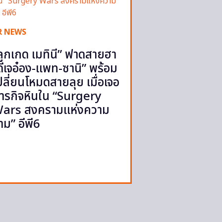
R NEWS
ลูกเกด เมทินี” ฟาดสายฮา
ดีเจอ๋อง-แพท-ซานิ” พร้อม
ปลี่ยนโหมดสายลุย เมื่อเจอ
ารกิจหินใน “Surgery
ars สงครามแห่งความ
าม” อีพี6