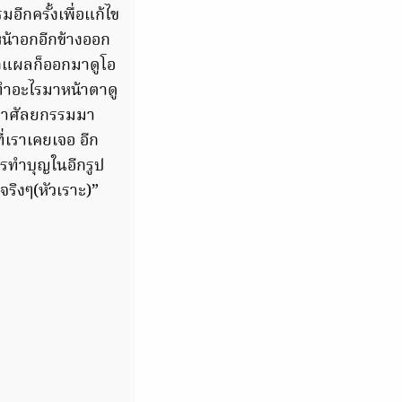
อีกครั้งเพื่อแก้ไข
าหน้าอกอีกข้างออก
อกแผลก็ออกมาดูโอ
ปทำอะไรมาหน้าตาดู
่ทำศัลยกรรมมา
่เราเคยเจอ อีก
ารทำบุญในอีกรูป
ิงๆ(หัวเราะ)”