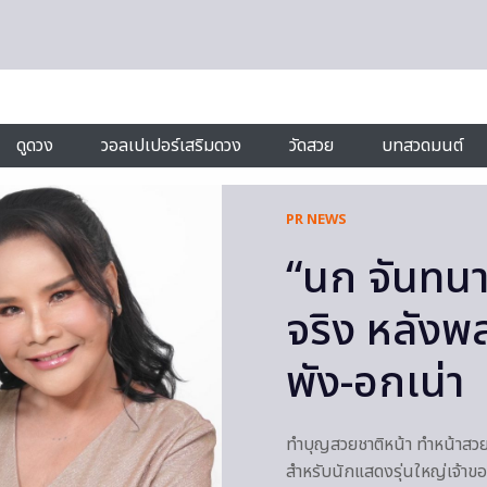
ดูดวง
วอลเปเปอร์เสริมดวง
วัดสวย
บทสวดมนต์
PR NEWS
“นก จันทนา
จริง หลังพ
พัง-อกเน่า
ทำบุญสวยชาติหน้า ทำหน้าสวยชาต
สำหรับนักแสดงรุ่นใหญ่เจ้าขอ