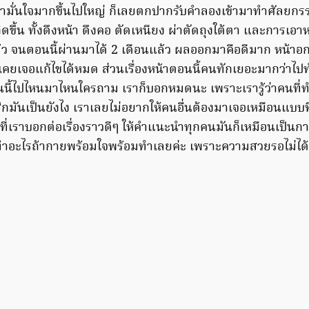
เรามั่นใจมากขึ้นไปใหญ่ ก็เลยตกปากรับคำลองเข้ามาทำศัลยกรรม
กิดขึ้น ทั้งดึงหน้า ดึงคอ ตัดเหนียง ผ่าตัดถุงใต้ตา และการเอ
้ว จนตอนนี้ผ่านมาได้ 2 เดือนแล้ว ผลออกมาคือดีมาก หน้า
าเคยเจอแก้ไขได้หมด ส่วนเรื่องหน้าตอนนี้คนทักเยอะมากว่าไ
อนนี้ไปไหนมาไหนใครถาม เราก็บอกหมดนะ เพราะเรารู้ว่าคนที
กมันเป็นยังไง เราเลยไม่อยากให้คนอื่นต้องมาเจอเหมือนแบบที
ารที่เราบอกต่อเรื่องราวดีๆ ให้คำแนะนำทุกคนมันก็เหมือนเป็นก
อะไรถ้ากายพร้อมใจพร้อมทำเลยค่ะ เพราะความสวยรอไม่ได้จร