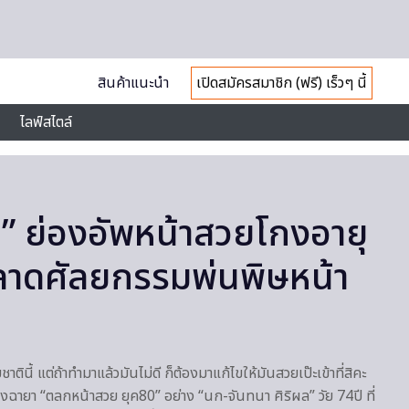
สินค้าแนะนำ
เปิดสมัครสมาชิก (ฟรี) เร็วๆ นี้
ไลฟ์สไตล์
” ย่องอัพหน้าสวยโกงอายุ
ลาดศัลยกรรมพ่นพิษหน้า
ินี้ แต่ถ้าทำมาแล้วมันไม่ดี ก็ต้องมาแก้ไขให้มันสวยเป๊ะเข้าที่สิคะ
งฉายา “ตลกหน้าสวย ยุค80” อย่าง “นก-จันทนา ศิริผล” วัย 74ปี ที่