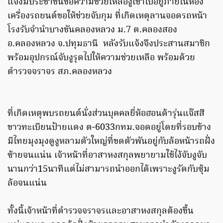
แจ้งมีประชาชนขอความช่วยเหลืองูเข้าไปอยู่ภายในห้อง
เครื่องรถยนต์ขอให้ช่วยจับกุม ที่เกิดเหตุลานจอดรถหน้า
โรงรับจำนำบางขันคลองหลวง ม.7 ต.คลองสอง
อ.คลองหลวง จ.ปทุมธานี หลังรับแจ้งจึงประสานสมาชิก
พร้อมอุปกรณ์จับงูรุดไปให้ความช่วยเหลือ พร้อมด้วย
ตำรวจจราจร สภ.คลองหลวง
ที่เกิดเหตุพบรถยนต์นั่งส่วนบุคคลยี่ห้อฮอนด้ารุ่นแจ๊สสี
ขาวทะเบียนป้ายแดง ต-6033กทม.จอดอยู่โดยที่รอบข้าง
มีไทยมุงมุงดูงูหลามตัวใหญ่ที่ขดตัวพันอยู่กับล้อหน้ารถฝั่ง
ซ้ายจนแน่น เจ้าหน้าที่อาสาหงสกุลพยายามใช้ไง้จับงูจับ
นานกว่า15นาทีแต่ไม่สามารถนำออกได้เพราะงูรัดกับซุ้ม
ล้อจนแน่น
ทั้งนี้เจ้าหน้าที่ตำรวจจราจรและอาสาหงสกุลต้องขึ้น