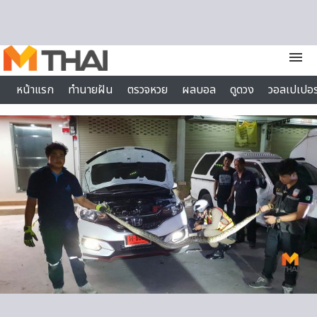
Skip to content
menu
หน้าแรก
ทำนายฝัน
ตรวจหวย
ผลบอล
ดูดวง
วอลเปเปอร
ไลฟ์สไตล์