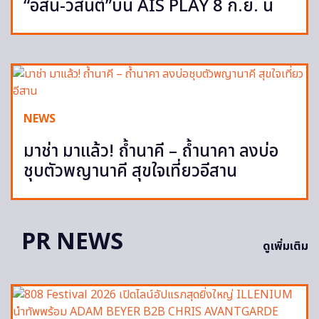
“อัสนี-วสันต์”บน AIS PLAY 8 ก.ย. นี้
NEWS
มาช่า มาแล้ว! ถ้ำนาคี – ถ้ำนาคา ลงบ่อ
ชุบตัวพญานาคี สุขใจเที่ยวอีสาน
PR NEWS
ดูเพิ่มเติม