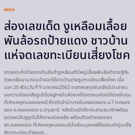
NEWS
ส่องเลขเด็ด งูเหลือมเลื้อย
พันล้อรถป้ายแดง ชาวบ้าน
แห่จดเลขทะเบียนเสี่ยงโชค
สาวจอดเก๋งป้ายแดงกินส้มตำงูเหลือมตัวใหญ่เลื้อยพันล้อตำรวจกู้ภัย
ช่วยเหลือนานก่อนนำออกได้ชาวบ้านถ่ายรูปทะเบียนเสี่ยงโชค เมื่อ
เวลา 20.40น.วันที่ 9 มกราคม2562 อาสาหงสกุลรับแจ้งมีประชาชน
ขอความช่วยเหลืองูเข้าไปอยู่ภายในห้องเครื่องรถยนต์ขอให้ช่วยจับกุม
ที่เกิดเหตุลานจอดรถหน้าโรงรับจำนำบางขันคลองหลวง ม.7 ต.คลอง
สอง อ.คลองหลวง จ.ปทุมธานี หลังรับแจ้งจึงประสานสมาชิกพร้อม
อุปกรณ์จับงูรุดไปให้ความช่วยเหลือ พร้อมด้วยตำรวจจราจร
สภ.คลองหลวง ที่เกิดเหตุพบรถยนต์นั่งส่วนบุคคลยี่ห้อฮอนด้ารุ่นแจ๊ส
สีขาวทะเบียนป้ายแดง…