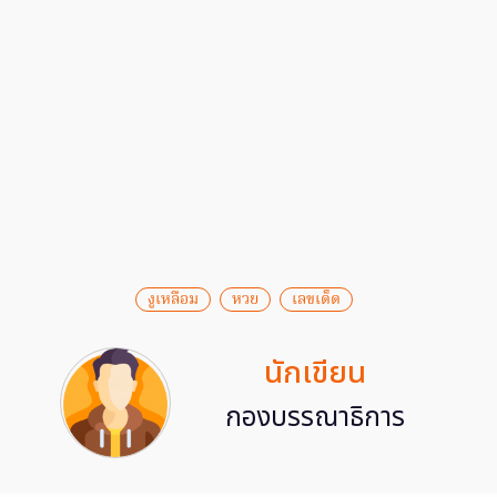
งูเหลือม
หวย
เลขเด็ด
นักเขียน
กองบรรณาธิการ