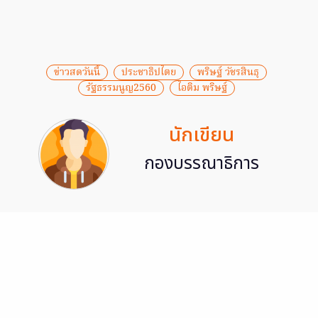
ข่าวสดวันนี้
ประชาธิปไตย
พริษฐ์ วัชรสินธุ
รัฐธรรมนูญ2560
ไอติม พริษฐ์
นักเขียน
กองบรรณาธิการ