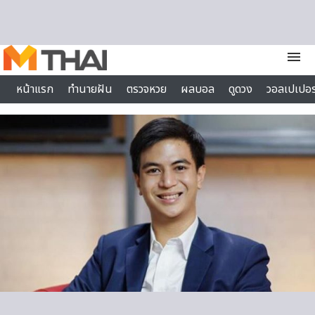
Skip to content
menu
หน้าแรก
ทำนายฝัน
ตรวจหวย
ผลบอล
ดูดวง
วอลเปเปอร
ไลฟ์สไตล์