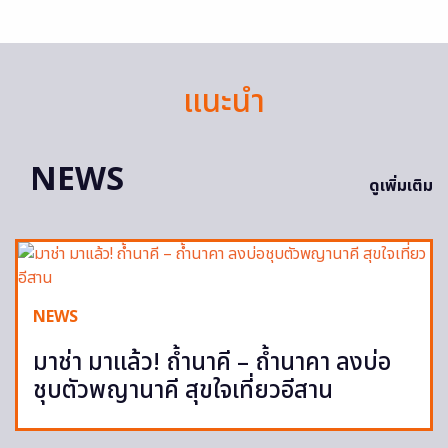
แนะนำ
NEWS
ดูเพิ่มเติม
NEWS
มาช่า มาแล้ว! ถ้ำนาคี – ถ้ำนาคา ลงบ่อ
ชุบตัวพญานาคี สุขใจเที่ยวอีสาน