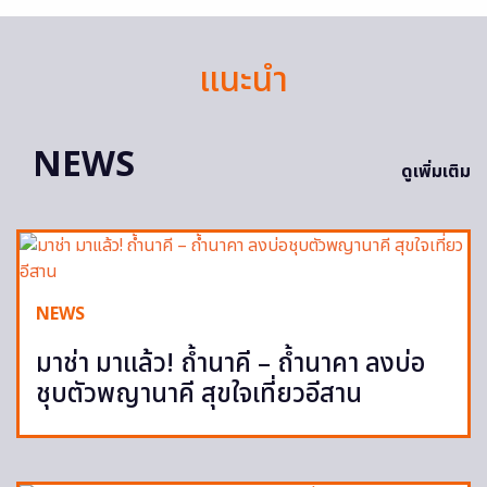
แนะนำ
NEWS
ดูเพิ่มเติม
NEWS
มาช่า มาแล้ว! ถ้ำนาคี – ถ้ำนาคา ลงบ่อ
ชุบตัวพญานาคี สุขใจเที่ยวอีสาน