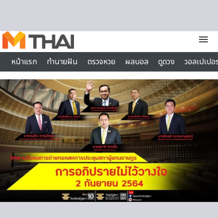
Skip to content
menu
หน้าแรก
ทำนายฝัน
ตรวจหวย
ผลบอล
ดูดวง
วอลเปเปอร
ไลฟ์สไตล์