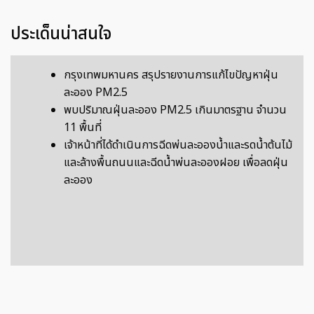
ประเด็นน่าสนใจ
กรุงเทพมหานคร สรุปรายงานการแก้ไขปัญหาฝุ่น
ละออง PM2.5
พบปริมาณฝุ่นละออง PM2.5 เกินมาตรฐาน จำนวน
11 พื้นที่
เจ้าหน้าที่ได้ดำเนินการฉีดพ่นละอองน้ำและรดน้ำต้นไม้
และล้างพื้นถนนและฉีดน้ำพ่นละอองฝอย เพื่อลดฝุ่น
ละออง