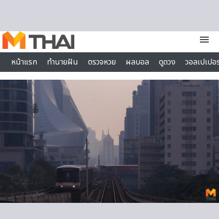
Skip to content
menu
หน้าแรก
ทำนายฝัน
ตรวจหวย
ผลบอล
ดูดวง
วอลเปเปอร
ไลฟ์สไตล์