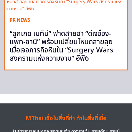
PR NEWS
“ลูกเกด เมทินี” ฟาดสายฮา “ดีเจอ๋อง-
แพท-ซานิ” พร้อมเปลี่ยนโหมดสายลุย
เมื่อเจอภารกิจหินใน “Surgery Wars
สงครามแห่งความงาม” อีพี6
MThai เชื่อในสิ่งที่ทำ ทำในสิ่งที่เชื่อ
รับข่าวสารเลขมงคล สถิติเลขดัง ดวงรายวัน รายเดือน รายปี