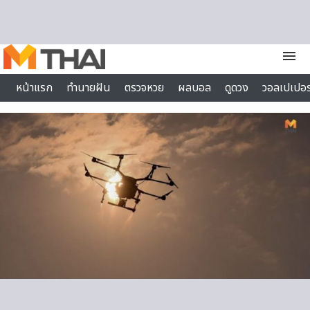
Skip to content
menu
หน้าแรก
ทำนายฝัน
ตรวจหวย
ผลบอล
ดูดวง
วอลเปเปอร
ไลฟ์สไตล์