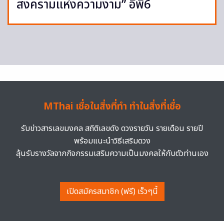
สงครามแห่งความงาม” อีพี6
MThai เชื่อในสิ่งที่ทำ ทำในสิ่งที่เชื่อ
รับข่าวสารเลขมงคล สถิติเลขดัง ดวงรายวัน รายเดือน รายปี
พร้อมแนะนำวิธีเสริมดวง
ลุ้นรับรางวัลจากกิจกรรมเสริมความเป็นมงคลให้กับตัวท่านเอง
เปิดสมัครสมาชิก (ฟรี) เร็วๆนี้