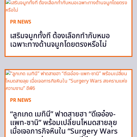
PR NEWS
เสริมจมูกทั้งที ต้องเลือกทำกับหมอ
เฉพาะทางด้านจมูกโดยตรงหรือไม่
PR NEWS
“ลูกเกด เมทินี” ฟาดสายฮา “ดีเจอ๋อง-
แพท-ซานิ” พร้อมเปลี่ยนโหมดสายลุย
เมื่อเจอภารกิจหินใน “Surgery Wars