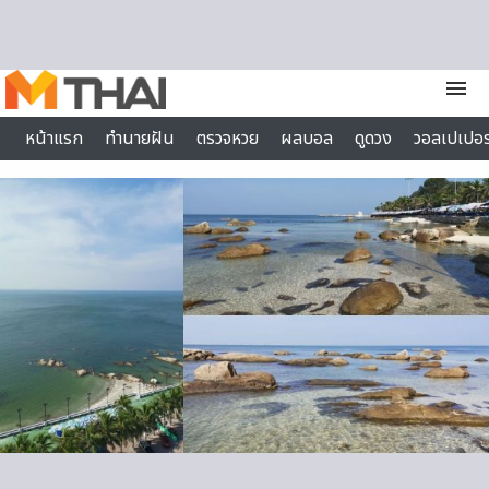
Skip to content
menu
หน้าแรก
ทำนายฝัน
ตรวจหวย
ผลบอล
ดูดวง
วอลเปเปอร
ไลฟ์สไตล์