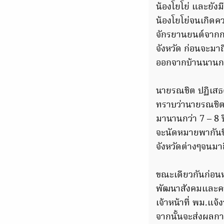
น้องโยโย่ และยัง
น้องโยโย่จนเกิดค
จักรยานยนต์จากกร
จังหวัด ก่อนจะมาถ
ออกจากบ้านนานกว่
นายรณชิต ปฏิเสธ
ทราบว่านายรณชิตมี
มานานกว่า 7 – 8 
จะนัดหมายพากันขี
จังหวัดต่างๆจนมาถ
ขณะเดียวกันก่อนห
พัฒนาสังคมและความ
เจ้าหน้าที่ พม.แจ
จากนั้นจะส่งผลกา