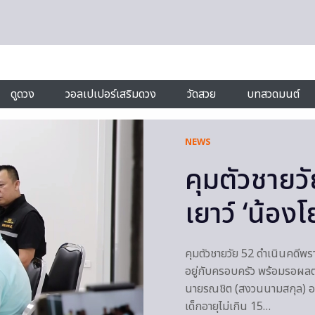
ดูดวง
วอลเปเปอร์เสริมดวง
วัดสวย
บทสวดมนต์
NEWS
คุมตัวชายวั
เยาว์ ‘น้องโ
คุมตัวชายวัย 52 ดำเนินคดีพรา
อยู่กับครอบครัว พร้อมรอผลต
นายรณชิต (สงวนนามสกุล) อา
เด็กอายุไม่เกิน 15…