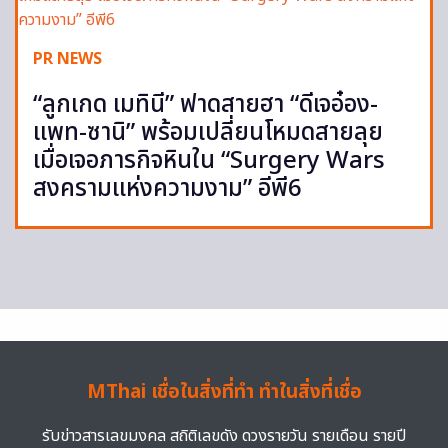
PR NEWS
“ลูกเกด เมทินี” ฟาดสายฮา “ดีเจอ๋อง-
แพท-ซานิ” พร้อมเปลี่ยนโหมดสายลุย
เมื่อเจอภารกิจหินใน “Surgery Wars
สงครามแห่งความงาม” อีพี6
MThai เชื่อในสิ่งที่ทำ ทำในสิ่งที่เชื่อ
รับข่าวสารเลขมงคล สถิติเลขดัง ดวงรายวัน รายเดือน รายปี