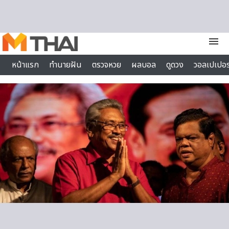
Skip to content
menu
หน้าแรก
ทำนายฝัน
ตรวจหวย
ผลบอล
ดูดวง
วอลเปเปอร
ไลฟ์สไตล์