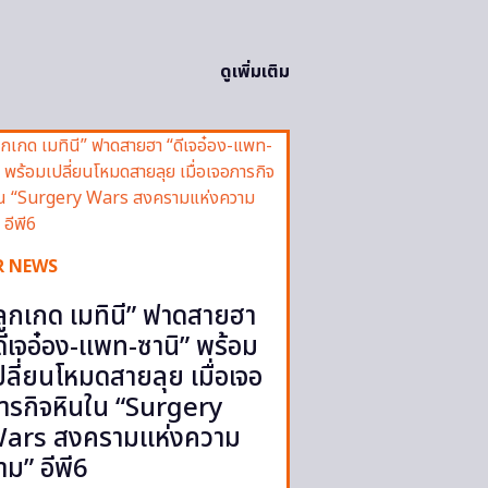
ดูเพิ่มเติม
R NEWS
ลูกเกด เมทินี” ฟาดสายฮา
ดีเจอ๋อง-แพท-ซานิ” พร้อม
ปลี่ยนโหมดสายลุย เมื่อเจอ
ารกิจหินใน “Surgery
ars สงครามแห่งความ
าม” อีพี6